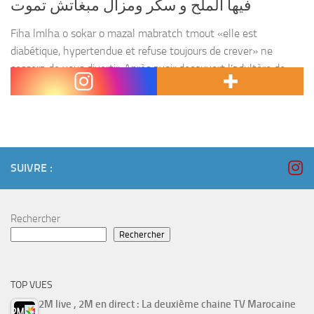
فيها الملح و سكر ومزال مبغاتش تموت
Fiha lmlha o sokar o mazal mabratch tmout «elle est
diabétique, hypertendue et refuse toujours de crever» ne
cessera de vous divertir. Après avoir decouvert l’adultère de
son beau fils, El Hajja Fakhita s’obstine...
SUIVRE :
Rechercher
Rechercher
TOP VUES
2M live , 2M en direct : La deuxième chaine TV Marocaine