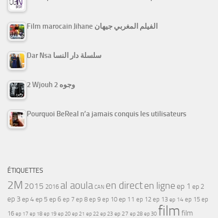
Film marocain Jihane الفيلم المغربي جيهان
Dar Nsa سلسلة دار النسا
2 Wjouh 2 وجوه
Pourquoi BeReal n’a jamais conquis les utilisateurs
ÉTIQUETTES
2M
al aoula
en direct
en ligne
2015
ep 1
ep 2
2016
CAN
ep 3
ep 4
ep 5
ep 6
ep 7
ep 11
ep 8
ep 9
ep 10
ep 12
ep 13
ep 15
ep
ep 14
film
film
16
ep 17
ep 21
ep 27
ep 18
ep 19
ep 20
ep 22
ep 23
ep 28
ep 30