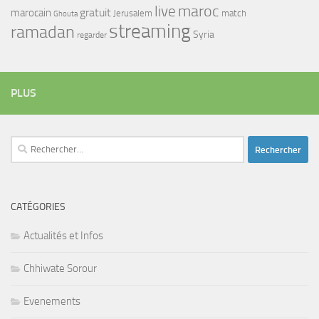
maroc
live
gratuit
marocain
Jerusalem
match
Ghouta
streaming
ramadan
Syria
regarder
PLUS
Rechercher :
CATÉGORIES
Actualités et Infos
Chhiwate Sorour
Evenements