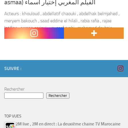
asmaa) الفيلم المغربي إختيار أسماء
Acteurs : khouloud , abdellatif chaouki , abdelhak belmjahed ,
meryem bakouch , saad eddine el hilali , rabia rafia , rajae
latifine , asmaa serioui , youssef arabi , mohamed doubaje ,
hanae...
SUIVRE :
Rechercher
Rechercher
TOP VUES
2M live , 2M en direct : La deuxième chaine TV Marocaine