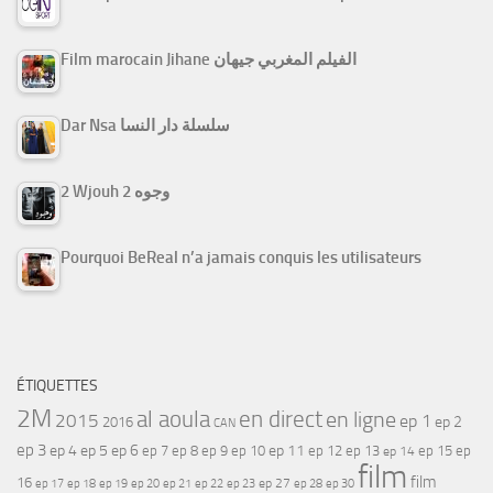
Film marocain Jihane الفيلم المغربي جيهان
Dar Nsa سلسلة دار النسا
2 Wjouh 2 وجوه
Pourquoi BeReal n’a jamais conquis les utilisateurs
ÉTIQUETTES
2M
al aoula
en direct
en ligne
2015
ep 1
ep 2
2016
CAN
ep 3
ep 4
ep 5
ep 6
ep 7
ep 11
ep 8
ep 9
ep 10
ep 12
ep 13
ep 15
ep
ep 14
film
film
16
ep 17
ep 21
ep 27
ep 18
ep 19
ep 20
ep 22
ep 23
ep 28
ep 30