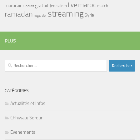
maroc
live
gratuit
marocain
Jerusalem
match
Ghouta
streaming
ramadan
Syria
regarder
PLUS
Rechercher :
CATÉGORIES
Actualités et Infos
Chhiwate Sorour
Evenements