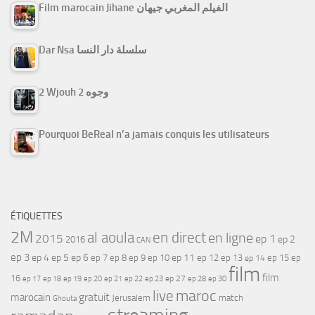
Film marocain Jihane الفيلم المغربي جيهان
Dar Nsa سلسلة دار النسا
2 Wjouh 2 وجوه
Pourquoi BeReal n’a jamais conquis les utilisateurs
ÉTIQUETTES
2M
al aoula
en direct
en ligne
2015
ep 1
ep 2
2016
CAN
ep 3
ep 4
ep 5
ep 6
ep 7
ep 11
ep 8
ep 9
ep 10
ep 12
ep 13
ep 15
ep
ep 14
film
film
16
ep 17
ep 21
ep 27
ep 18
ep 19
ep 20
ep 22
ep 23
ep 28
ep 30
maroc
live
gratuit
marocain
Jerusalem
match
Ghouta