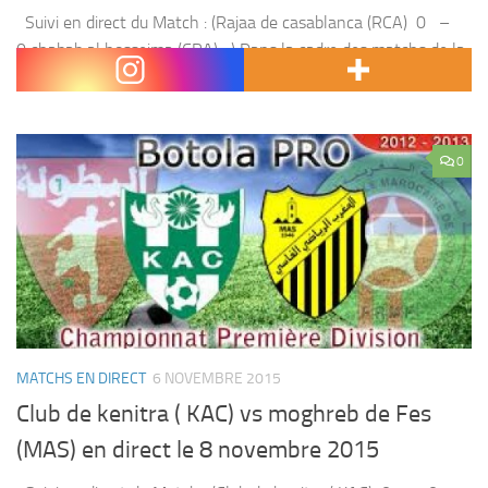
Suivi en direct du Match : (Rajaa de casablanca (RCA) 0 –
0 chabab al hosseima (CRA) ) Dans la cadre des matchs de la
botola pro ,Rajaa de casablanca (RCA) affronte...
0
MATCHS EN DIRECT
6 NOVEMBRE 2015
Club de kenitra ( KAC) vs moghreb de Fes
(MAS) en direct le 8 novembre 2015