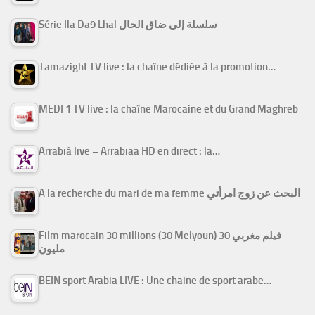
Série Ila Da9 Lhal سلسلة إلى ضاق الحال
Tamazight TV live : la chaîne dédiée à la promotion…
MEDI 1 TV live : la chaîne Marocaine et du Grand Maghreb
Arrabiâ live – Arrabiaa HD en direct : la…
A la recherche du mari de ma femme البحث عن زوج امرأتي
Film marocain 30 millions (30 Melyoun) فيلم مغربي 30
مليون
BEIN sport Arabia LIVE : Une chaine de sport arabe…