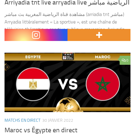
Arriyadia tnt live arryadia live الرياضية مباشر
مشاهدة قناة الرياضية المغربية بث مباشر (arriadia tnt مباشر)
Arryadia littéralement « La sportive », est une chaîne de
télévision thématique sportive publique marocaine. Arriyadia
fut lancée en 2006 à Casablanca , par Fayçal Laraichi ,...
0
MATCHS EN DIRECT
30 JANVIER 2022
Maroc vs Égypte en direct