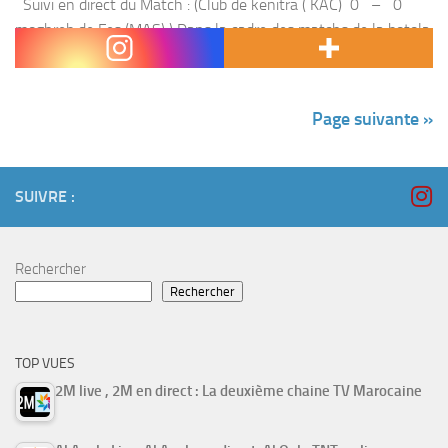
Suivi en direct du Match : (Club de kenitra ( KAC) 0 – 0
moghreb de Fes (MAS) ) Dans la cadre des matchs de la botola
pro , le Club de kenitra...
Page suivante »
SUIVRE :
Rechercher
Rechercher
TOP VUES
2M live , 2M en direct : La deuxième chaine TV Marocaine