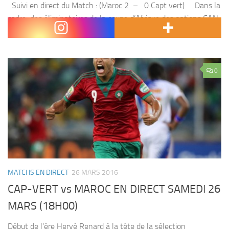
Suivi en direct du Match : (Maroc 2 – 0 Capt vert) Dans la
cadre des éliminatoires de la coupe d’Afrique des nations CAN
2017 , le Maroc affronte le cap vert...
0
MATCHS EN DIRECT
26 MARS 2016
CAP-VERT vs MAROC EN DIRECT SAMEDI 26
MARS (18H00)
Début de l’ère Hervé Renard à la tête de la sélection