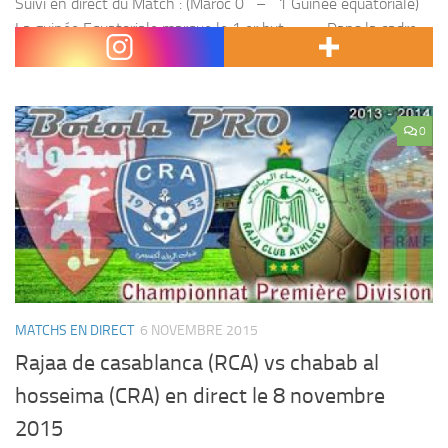
Suivi en direct du Match : (Maroc 0 – 1 Guinée équatoriale)
La guinée Equatoriale marque le 1 er but . Dans la cadre
des éliminatoires de la coupe...
0
MATCHS EN DIRECT
6 NOVEMBRE 2015
Rajaa de casablanca (RCA) vs chabab al
hosseima (CRA) en direct le 8 novembre
2015