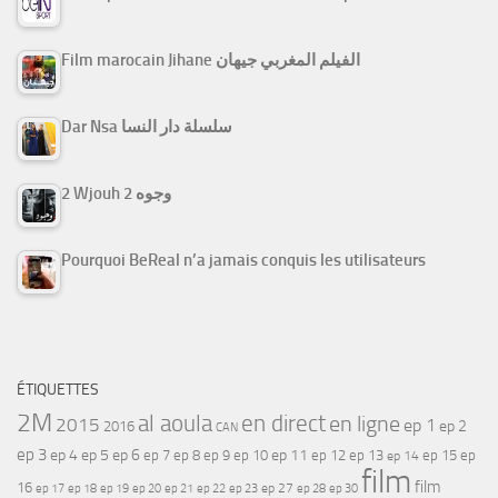
Film marocain Jihane الفيلم المغربي جيهان
Dar Nsa سلسلة دار النسا
2 Wjouh 2 وجوه
Pourquoi BeReal n’a jamais conquis les utilisateurs
ÉTIQUETTES
2M
al aoula
en direct
en ligne
2015
ep 1
ep 2
2016
CAN
ep 3
ep 4
ep 5
ep 6
ep 7
ep 11
ep 8
ep 9
ep 10
ep 12
ep 13
ep 15
ep
ep 14
film
film
16
ep 17
ep 21
ep 27
ep 18
ep 19
ep 20
ep 22
ep 23
ep 28
ep 30