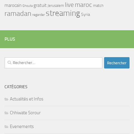
maroc
live
gratuit
marocain
Jerusalem
match
Ghouta
streaming
ramadan
Syria
regarder
PLUS
Rechercher :
CATÉGORIES
Actualités et Infos
Chhiwate Sorour
Evenements