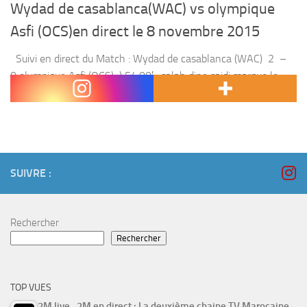
Wydad de casablanca(WAC) vs olympique
Asfi (OCS)en direct le 8 novembre 2015
Suivi en direct du Match : Wydad de casablanca (WAC) 2 –
0 olympique Asfi (OCS) ) 54:00′ : salah dine saidi marque le
premier but pour le WAC 80:00′ : houssni...
SUIVRE :
Rechercher
Rechercher
TOP VUES
2M live , 2M en direct : La deuxième chaine TV Marocaine