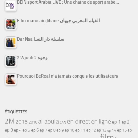
BEIN sport Arabia LIVE : Une chaine de sport arabe…
Film marocain Jihane الفيلم المغربي جيهان
Dar Nsa سلسلة دار النسا
2 Wjouh 2 وجوه
Pourquoi BeReal n’a jamais conquis les utilisateurs
ÉTIQUETTES
2M
al aoula
en direct
en ligne
2015
ep 1
ep 2
2016
CAN
ep 3
ep 4
ep 5
ep 6
ep 7
ep 11
ep 8
ep 9
ep 10
ep 12
ep 13
ep 15
ep
ep 14
film