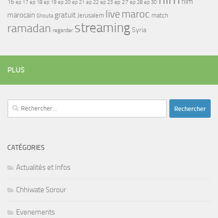
film
16
ep 17
ep 21
ep 27
ep 18
ep 19
ep 20
ep 22
ep 23
ep 28
ep 30
maroc
live
gratuit
marocain
Jerusalem
match
Ghouta
streaming
ramadan
Syria
regarder
PLUS
Rechercher :
CATÉGORIES
Actualités et Infos
Chhiwate Sorour
Evenements