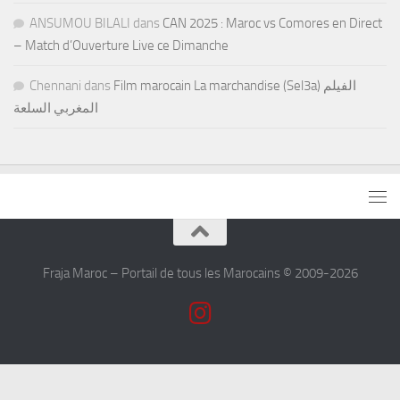
ANSUMOU BILALI
dans
CAN 2025 : Maroc vs Comores en Direct
– Match d’Ouverture Live ce Dimanche
Chennani
dans
Film marocain La marchandise (Sel3a) الفيلم
المغربي السلعة
Fraja Maroc – Portail de tous les Marocains © 2009-2026