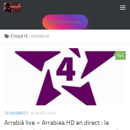
Skip to content
Suivez-nous
ÉTIQUETÉ :
ARRABI3A
6
TV EN DIRECT
16 MARS 2020
Arrabiâ live – Arrabiaa HD en direct : la