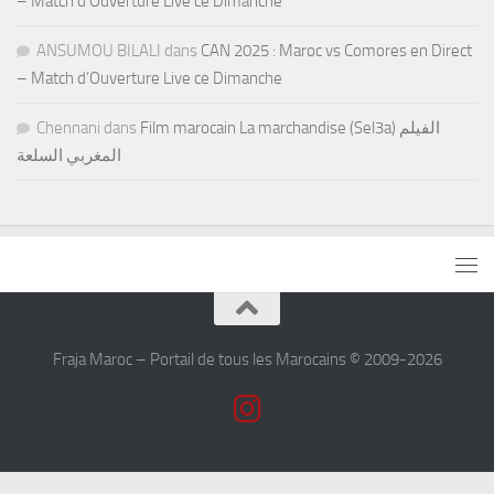
– Match d’Ouverture Live ce Dimanche
ANSUMOU BILALI
dans
CAN 2025 : Maroc vs Comores en Direct
– Match d’Ouverture Live ce Dimanche
Chennani
dans
Film marocain La marchandise (Sel3a) الفيلم
المغربي السلعة
Fraja Maroc – Portail de tous les Marocains © 2009-2026