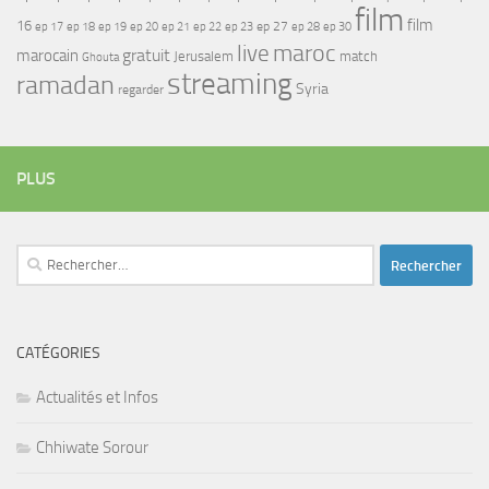
film
film
16
ep 17
ep 21
ep 27
ep 18
ep 19
ep 20
ep 22
ep 23
ep 28
ep 30
maroc
live
gratuit
marocain
Jerusalem
match
Ghouta
streaming
ramadan
Syria
regarder
PLUS
Rechercher :
CATÉGORIES
Actualités et Infos
Chhiwate Sorour