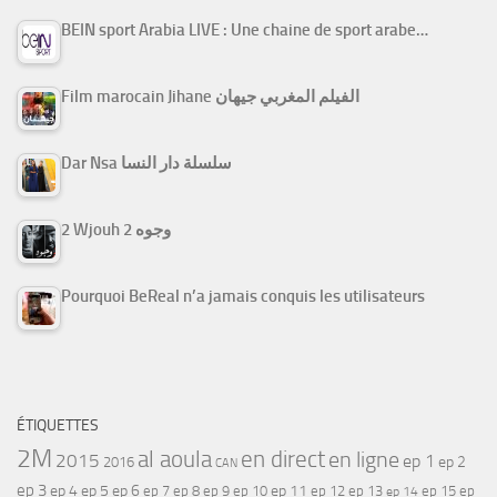
BEIN sport Arabia LIVE : Une chaine de sport arabe…
Film marocain Jihane الفيلم المغربي جيهان
Dar Nsa سلسلة دار النسا
2 Wjouh 2 وجوه
Pourquoi BeReal n’a jamais conquis les utilisateurs
ÉTIQUETTES
2M
al aoula
en direct
en ligne
2015
ep 1
ep 2
2016
CAN
ep 3
ep 4
ep 5
ep 6
ep 7
ep 11
ep 8
ep 9
ep 10
ep 12
ep 13
ep 15
ep
ep 14