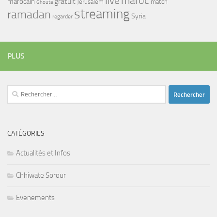
maroc
live
gratuit
marocain
Jerusalem
match
Ghouta
streaming
ramadan
Syria
regarder
PLUS
Rechercher :
CATÉGORIES
Actualités et Infos
Chhiwate Sorour
Evenements