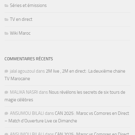
Séries et émissions
TV en direct
Wiki Maroc
COMMENTAIRES RÉCENTS
jalal agouzoul
dans
2M live , 2M en direct : La deuxième chaine
TV Marocaine
MALIKA NASRI
dans
Nous révélons les secrets de six tours de
magie célèbres
ANSUMOU BILALI
dans
CAN 2025 : Maroc vs Comores en Direct
– Match d’Ouverture Live ce Dimanche
ANSUMOU BILALI
dans
CAN 2025 : Maroc vs Comores en Direct