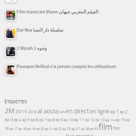
Film marocain Jihane الفيلم المغربي جيهان
Dar Nsa سلسلة دار النسا
2 Wjouh 2 وجوه
Pourquoi BeReal n’a jamais conquis les utilisateurs
ÉTIQUETTES
2M
al aoula
en direct
en ligne
2015
ep 1
ep 2
2016
CAN
ep 3
ep 4
ep 5
ep 6
ep 7
ep 11
ep 8
ep 9
ep 10
ep 12
ep 13
ep 15
ep
ep 14
film
film
16
ep 17
ep 21
ep 27
ep 18
ep 19
ep 20
ep 22
ep 23
ep 28
ep 30