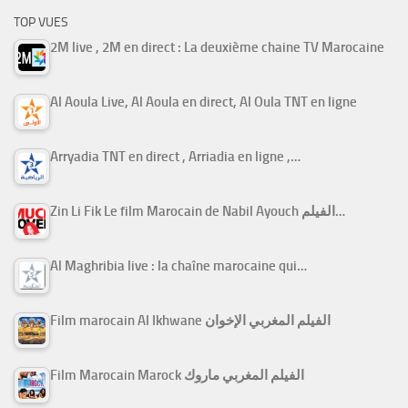
TOP VUES
2M live , 2M en direct : La deuxième chaine TV Marocaine
Al Aoula Live, Al Aoula en direct, Al Oula TNT en ligne
Arryadia TNT en direct , Arriadia en ligne ,…
Zin Li Fik Le film Marocain de Nabil Ayouch الفيلم…
Al Maghribia live : la chaîne marocaine qui…
Film marocain Al Ikhwane الفيلم المغربي الإخوان
Film Marocain Marock الفيلم المغربي ماروك