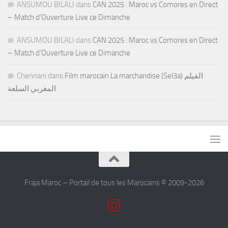
ANSUMOU BILALI
dans
CAN 2025 : Maroc vs Comores en Direct
– Match d’Ouverture Live ce Dimanche
ANSUMOU BILALI
dans
CAN 2025 : Maroc vs Comores en Direct
– Match d’Ouverture Live ce Dimanche
Chennani
dans
Film marocain La marchandise (Sel3a) الفيلم
المغربي السلعة
Fraja Maroc – Portail de tous les Marocains © 2009-2026