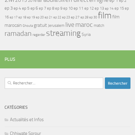
2015
ep 1
ep 2
2016
CAN
ep 3
ep 4
ep 5
ep 6
ep 7
ep 11
ep 8
ep 9
ep 10
ep 12
ep 13
ep 15
ep
ep 14
film
film
16
ep 17
ep 21
ep 27
ep 18
ep 19
ep 20
ep 22
ep 23
ep 28
ep 30
maroc
live
gratuit
marocain
Jerusalem
match
Ghouta
streaming
ramadan
Syria
regarder
PLUS
Rechercher :
CATÉGORIES
Actualités et Infos
Chhiwate Sorour