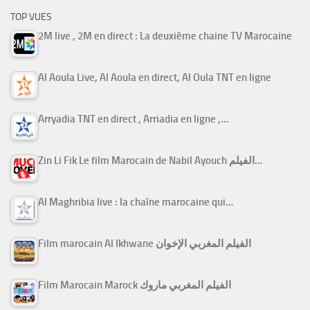
TOP VUES
2M live , 2M en direct : La deuxième chaine TV Marocaine
Al Aoula Live, Al Aoula en direct, Al Oula TNT en ligne
Arryadia TNT en direct , Arriadia en ligne ,…
Zin Li Fik Le film Marocain de Nabil Ayouch الفيلم…
Al Maghribia live : la chaîne marocaine qui…
Film marocain Al Ikhwane الفيلم المغربي الإخوان
Film Marocain Marock الفيلم المغربي ماروك