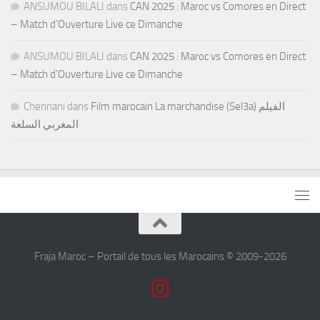
ANSUMOU BILALI
dans
CAN 2025 : Maroc vs Comores en Direct
– Match d’Ouverture Live ce Dimanche
ANSUMOU BILALI
dans
CAN 2025 : Maroc vs Comores en Direct
– Match d’Ouverture Live ce Dimanche
Chennani
dans
Film marocain La marchandise (Sel3a) الفيلم
المغربي السلعة
Fraja Maroc – Portail de tous les Marocains © 2009-2026