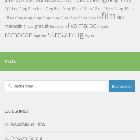
2015
ep 1
ep 2
2016
CAN
ep 3
ep 4
ep 5
ep 6
ep 7
ep 11
ep 8
ep 9
ep 10
ep 12
ep 13
ep 15
ep
ep 14
film
film
16
ep 17
ep 21
ep 27
ep 18
ep 19
ep 20
ep 22
ep 23
ep 28
ep 30
maroc
live
gratuit
marocain
Jerusalem
match
Ghouta
streaming
ramadan
Syria
regarder
PLUS
Rechercher :
CATÉGORIES
Actualités et Infos
Chhiwate Sorour