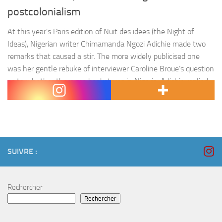
postcolonialism
At this year’s Paris edition of Nuit des idees (the Night of
Ideas), Nigerian writer Chimamanda Ngozi Adichie made two
remarks that caused a stir. The more widely publicised one
was her gentle rebuke of interviewer Caroline Broue’s question
as to whether there are bookstores in Nigeria. Adichie replied,
« I think it reflects very poorly…
SUIVRE :
Rechercher
Rechercher