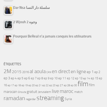
Dar Nsa سلسلة دار النسا
2 Wjouh 2 وجوه
Pourquoi BeReal n’a jamais conquis les utilisateurs
ÉTIQUETTES
2M
al aoula
en direct
en ligne
2015
ep 1
ep 2
2016
CAN
ep 3
ep 4
ep 5
ep 6
ep 7
ep 11
ep 8
ep 9
ep 10
ep 12
ep 13
ep 15
ep
ep 14
film
film
16
ep 17
ep 21
ep 27
ep 18
ep 19
ep 20
ep 22
ep 23
ep 28
ep 30
maroc
live
gratuit
marocain
Jerusalem
match
Ghouta
streaming
ramadan
Syria
regarder