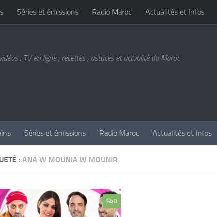
s
Séries et émissions
Radio Maroc
Actualités et Infos
vidéos , TV en ligne , recettes , astuces et actualité du Maroc
ains
Séries et émissions
Radio Maroc
Actualités et Infos
UETÉ :
ANA W MOUNIA W MOUNIR
0