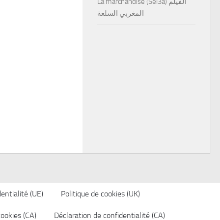
La marchandise (Sel3a) الفيلم
المغربي السلعة
entialité (UE)
Politique de cookies (UK)
cookies (CA)
Déclaration de confidentialité (CA)