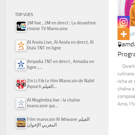
TOP VUES
2M live , 2M en direct : La deuxième
chaine TV Marocaine
ACTUALIT
Al Aoula Live, Al Aoula en direct, Al
Ramda
Oula TNT en ligne
Progr
Arryadia TNT en direct , Arriadia en
Divertis
ligne ,…
culinair
Zin Li Fik Le film Marocain de Nabil
riche et
Ayouch الفيلم…
chaîne a
composée
Al Maghribia live : la chaîne
Ainsi, l’
marocaine qui…
Film marocain Al Ikhwane الفيلم
المغربي الإخوان