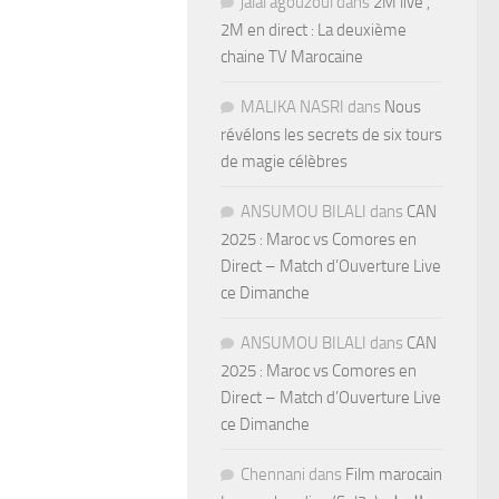
jalal agouzoul
dans
2M live ,
2M en direct : La deuxième
chaine TV Marocaine
MALIKA NASRI
dans
Nous
révélons les secrets de six tours
de magie célèbres
ANSUMOU BILALI
dans
CAN
2025 : Maroc vs Comores en
Direct – Match d’Ouverture Live
ce Dimanche
ANSUMOU BILALI
dans
CAN
2025 : Maroc vs Comores en
Direct – Match d’Ouverture Live
ce Dimanche
Chennani
dans
Film marocain