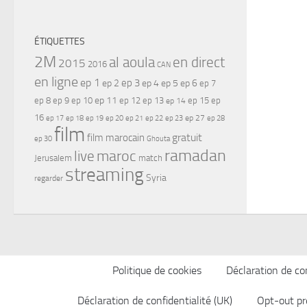
ÉTIQUETTES
2M
al aoula
en direct
2015
2016
CAN
en ligne
ep 1
ep 3
ep 2
ep 4
ep 5
ep 6
ep 7
ep 11
ep 8
ep 9
ep 10
ep 12
ep 13
ep 15
ep
ep 14
16
ep 17
ep 21
ep 27
ep 18
ep 19
ep 20
ep 22
ep 23
ep 28
film
gratuit
film marocain
ep 30
Ghouta
ramadan
maroc
live
Jerusalem
match
streaming
Syria
regarder
Politique de cookies
Déclaration de con
Déclaration de confidentialité (UK)
Opt-out pr