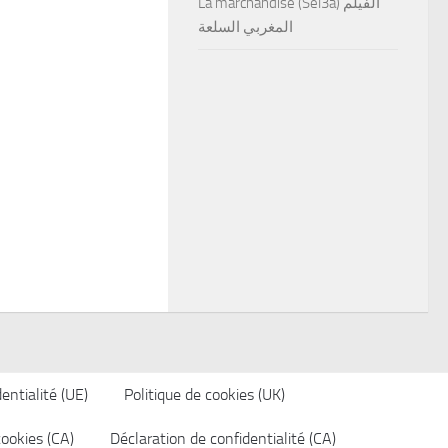
La marchandise (Sel3a) الفيلم
المغربي السلعة
entialité (UE)
Politique de cookies (UK)
cookies (CA)
Déclaration de confidentialité (CA)