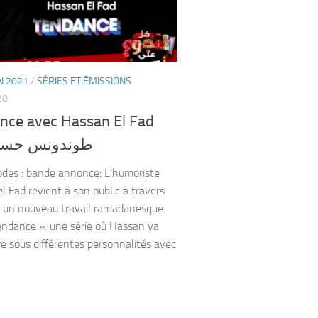
 2021
/
SÉRIES ET ÉMISSIONS
20
nce avec Hassan El Fad
طوندونس حسن 
odes : bande annonce: L’humoriste
l Fad revient à son public à travers
 un nouveau travail ramadanesque
Tendance ». une série où Hassan va
re sous différentes personnalités avec