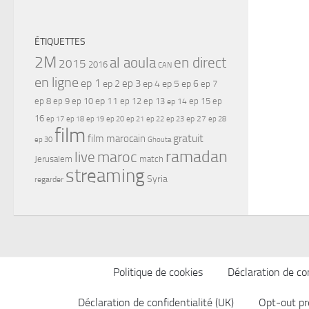
ÉTIQUETTES
2M
al aoula
en direct
2015
2016
CAN
en ligne
ep 1
ep 3
ep 2
ep 4
ep 5
ep 6
ep 7
ep 11
ep 8
ep 9
ep 10
ep 12
ep 13
ep 15
ep
ep 14
16
ep 17
ep 21
ep 27
ep 18
ep 19
ep 20
ep 22
ep 23
ep 28
film
gratuit
film marocain
ep 30
Ghouta
ramadan
maroc
live
Jerusalem
match
streaming
Syria
regarder
Politique de cookies
Déclaration de con
Déclaration de confidentialité (UK)
Opt-out pr