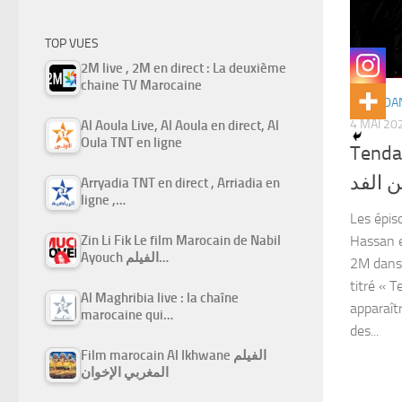
TOP VUES
2M live , 2M en direct : La deuxième
chaine TV Marocaine
RAMADAN
4 MAI 20
Al Aoula Live, Al Aoula en direct, Al
Oula TNT en ligne
Tenda
الفد
Arryadia TNT en direct , Arriadia en
ligne ,…
Les épis
Zin Li Fik Le film Marocain de Nabil
Hassan e
Ayouch الفيلم…
2M dans
titré « 
Al Maghribia live : la chaîne
apparaît
marocaine qui…
des...
Film marocain Al Ikhwane الفيلم
المغربي الإخوان