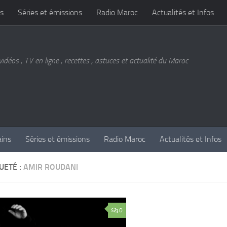
s
Séries et émissions
Radio Maroc
Actualités et Infos
vidéos , TV en ligne , recettes , astuces et actualité du Maroc
ains
Séries et émissions
Radio Maroc
Actualités et Infos
UETÉ :
AMIR ROUDANI
0