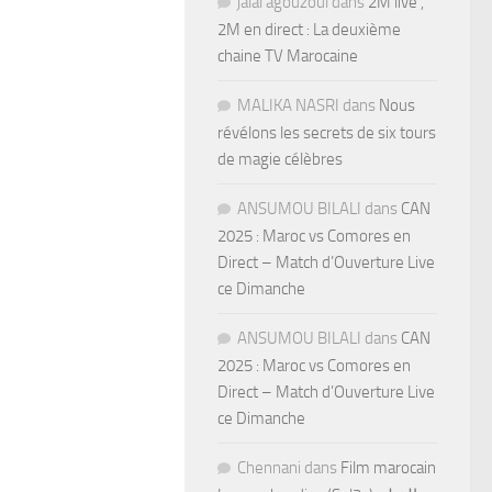
jalal agouzoul
dans
2M live ,
2M en direct : La deuxième
chaine TV Marocaine
MALIKA NASRI
dans
Nous
révélons les secrets de six tours
de magie célèbres
ANSUMOU BILALI
dans
CAN
2025 : Maroc vs Comores en
Direct – Match d’Ouverture Live
ce Dimanche
ANSUMOU BILALI
dans
CAN
2025 : Maroc vs Comores en
Direct – Match d’Ouverture Live
ce Dimanche
Chennani
dans
Film marocain