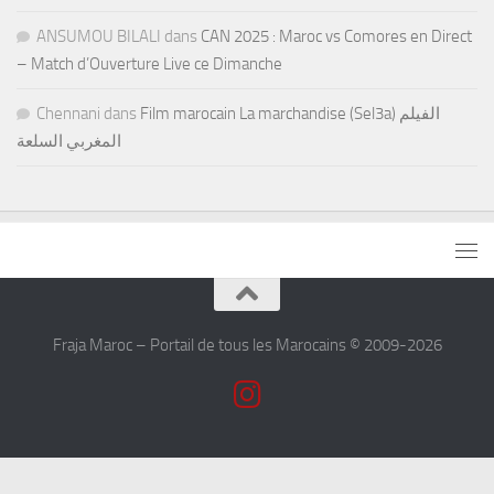
ANSUMOU BILALI
dans
CAN 2025 : Maroc vs Comores en Direct
– Match d’Ouverture Live ce Dimanche
Chennani
dans
Film marocain La marchandise (Sel3a) الفيلم
المغربي السلعة
Fraja Maroc – Portail de tous les Marocains © 2009-2026