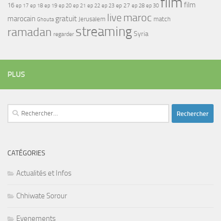
film
film
16
ep 17
ep 21
ep 27
ep 18
ep 19
ep 20
ep 22
ep 23
ep 28
ep 30
maroc
live
gratuit
marocain
Jerusalem
match
Ghouta
streaming
ramadan
Syria
regarder
PLUS
Rechercher :
CATÉGORIES
Actualités et Infos
Chhiwate Sorour
Evenements