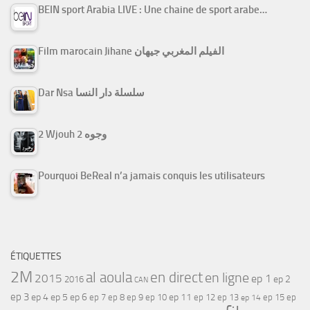
BEIN sport Arabia LIVE : Une chaine de sport arabe…
Film marocain Jihane الفيلم المغربي جيهان
Dar Nsa سلسلة دار النسا
2 Wjouh 2 وجوه
Pourquoi BeReal n’a jamais conquis les utilisateurs
ÉTIQUETTES
2M
al aoula
en direct
en ligne
2015
ep 1
ep 2
2016
CAN
ep 3
ep 4
ep 5
ep 6
ep 7
ep 11
ep 8
ep 9
ep 10
ep 12
ep 13
ep 15
ep
ep 14