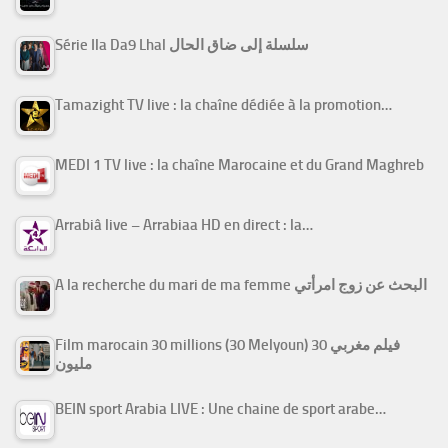
Série Ila Da9 Lhal سلسلة إلى ضاق الحال
Tamazight TV live : la chaîne dédiée à la promotion…
MEDI 1 TV live : la chaîne Marocaine et du Grand Maghreb
Arrabiâ live – Arrabiaa HD en direct : la…
A la recherche du mari de ma femme البحث عن زوج امرأتي
Film marocain 30 millions (30 Melyoun) فيلم مغربي 30
مليون
BEIN sport Arabia LIVE : Une chaine de sport arabe…