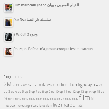
Film marocain Jihane الفيلم المغربي جيهان
Dar Nsa سلسلة دار النسا
2 Wjouh 2 وجوه
Pourquoi BeReal n’a jamais conquis les utilisateurs
ÉTIQUETTES
2M
al aoula
en direct
en ligne
2015
ep 1
ep 2
2016
CAN
ep 3
ep 4
ep 5
ep 6
ep 7
ep 11
ep 8
ep 9
ep 10
ep 12
ep 13
ep 15
ep
ep 14
film
film
16
ep 17
ep 21
ep 27
ep 18
ep 19
ep 20
ep 22
ep 23
ep 28
ep 30
maroc
live
gratuit
marocain
Jerusalem
match
Ghouta