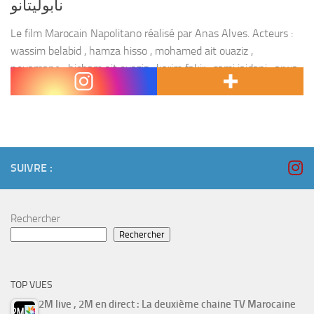
نابوليتانو
Le film Marocain Napolitano réalisé par Anas Alves. Acteurs :
wassim belabid , hamza hisso , mohamed ait ouaziz ,
nouamane , hicham ait ouaziz , karim fakir , sami jaidani , arwa
,...
SUIVRE :
Rechercher
Rechercher
TOP VUES
2M live , 2M en direct : La deuxième chaine TV Marocaine