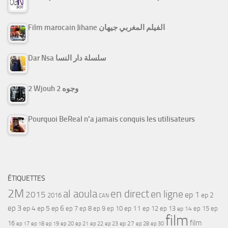
Film marocain Jihane الفيلم المغربي جيهان
Dar Nsa سلسلة دار النسا
2 Wjouh 2 وجوه
Pourquoi BeReal n’a jamais conquis les utilisateurs
ÉTIQUETTES
2M
al aoula
en direct
en ligne
2015
ep 1
ep 2
2016
CAN
ep 3
ep 4
ep 5
ep 6
ep 7
ep 11
ep 8
ep 9
ep 10
ep 12
ep 13
ep 15
ep
ep 14
film
film
16
ep 17
ep 21
ep 27
ep 18
ep 19
ep 20
ep 22
ep 23
ep 28
ep 30