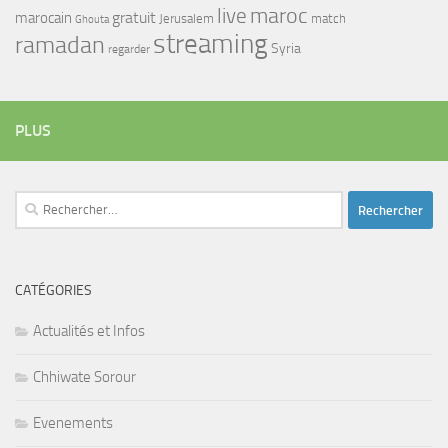
maroc
live
gratuit
marocain
Jerusalem
match
Ghouta
streaming
ramadan
Syria
regarder
PLUS
Rechercher :
CATÉGORIES
Actualités et Infos
Chhiwate Sorour
Evenements