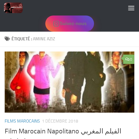
Skip to content
Suivez-nous
ÉTIQUETÉ :
AMINE AZIZ
0
FILMS MAROCAINS
1 DÉCEMBRE 2018
Film Marocain Napolitano الفيلم المغربي