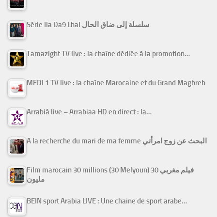
Série Ila Da9 Lhal سلسلة إلى ضاق الحال
Tamazight TV live : la chaîne dédiée à la promotion…
MEDI 1 TV live : la chaîne Marocaine et du Grand Maghreb
Arrabiâ live – Arrabiaa HD en direct : la…
A la recherche du mari de ma femme البحث عن زوج امرأتي
Film marocain 30 millions (30 Melyoun) فيلم مغربي 30
مليون
BEIN sport Arabia LIVE : Une chaine de sport arabe…