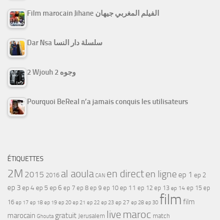
Film marocain Jihane الفيلم المغربي جيهان
Dar Nsa سلسلة دار النسا
2 Wjouh 2 وجوه
Pourquoi BeReal n’a jamais conquis les utilisateurs
ÉTIQUETTES
2M
al aoula
en direct
en ligne
2015
ep 1
ep 2
2016
CAN
ep 3
ep 4
ep 5
ep 6
ep 7
ep 11
ep 8
ep 9
ep 10
ep 12
ep 13
ep 15
ep
ep 14
film
film
16
ep 17
ep 21
ep 27
ep 18
ep 19
ep 20
ep 22
ep 23
ep 28
ep 30
maroc
live
gratuit
marocain
Jerusalem
match
Ghouta