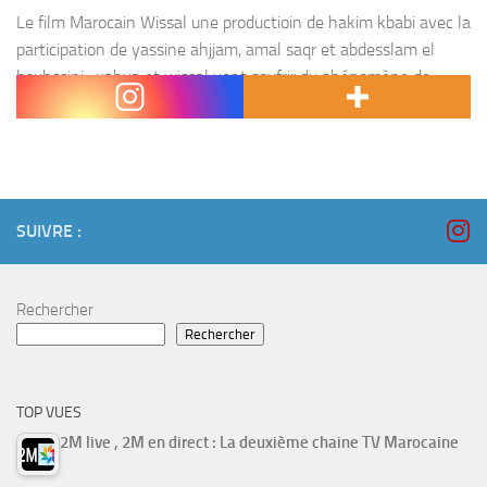
Le film Marocain Wissal une productioin de hakim kbabi avec la
participation de yassine ahjjam, amal saqr et abdesslam el
bouhssini . yahya et wissal vont soufrir du phénomène de
l’harcèlement sexuel au Maroc.
SUIVRE :
Rechercher
Rechercher
TOP VUES
2M live , 2M en direct : La deuxième chaine TV Marocaine