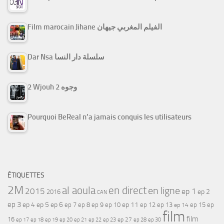
Film marocain Jihane الفيلم المغربي جيهان
Dar Nsa سلسلة دار النسا
2 Wjouh 2 وجوه
Pourquoi BeReal n’a jamais conquis les utilisateurs
ÉTIQUETTES
2M
al aoula
en direct
en ligne
2015
ep 1
ep 2
2016
CAN
ep 3
ep 4
ep 5
ep 6
ep 7
ep 11
ep 8
ep 9
ep 10
ep 12
ep 13
ep 15
ep
ep 14
film
film
16
ep 17
ep 21
ep 27
ep 18
ep 19
ep 20
ep 22
ep 23
ep 28
ep 30