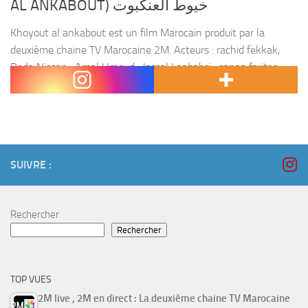
AL ANKABOUT) خيوط العنكبوت
Khoyout al ankabout est un film Marocain produit par la
deuxième chaine TV Marocaine 2M. Acteurs : rachid fekkak,
Reda Nissan , Amal Hmoud , Jamal Laababsi , sanaa farites.
Réalisation : rachid fekkak.
SUIVRE :
Rechercher
Rechercher
TOP VUES
2M live , 2M en direct : La deuxième chaine TV Marocaine