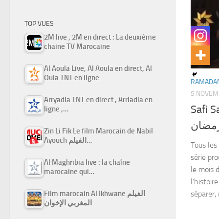
TOP VUES
2M live , 2M en direct : La deuxième
chaine TV Marocaine
Al Aoula Live, Al Aoula en direct, Al
Oula TNT en ligne
RAMADAN
5 NOVEM
Arryadia TNT en direct , Arriadia en
Safi S
ligne ,…
رمضان
Zin Li Fik Le film Marocain de Nabil
Ayouch الفيلم…
Tous les 
série pr
Al Maghribia live : la chaîne
le mois 
marocaine qui…
l’histoir
séparer, 
Film marocain Al Ikhwane الفيلم
المغربي الإخوان