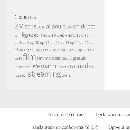
ÉTIQUETTES
2M
al aoula
en direct
2015
2016
CAN
en ligne
ep 1
ep 3
ep 2
ep 4
ep 5
ep 6
ep 7
ep 11
ep 8
ep 9
ep 10
ep 12
ep 13
ep 15
ep
ep 14
16
ep 17
ep 21
ep 27
ep 18
ep 19
ep 20
ep 22
ep 23
ep 28
film
gratuit
film marocain
ep 30
Ghouta
ramadan
maroc
live
Jerusalem
match
streaming
Syria
regarder
Politique de cookies
Déclaration de con
Déclaration de confidentialité (UK)
Opt-out pr