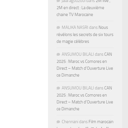
jalal agouzoul
dans
2M live ,
2M en direct : La deuxième
chaine TV Marocaine
MALIKA NASRI
dans
Nous
révélons les secrets de six tours
de magie célèbres
ANSUMOU BILALI
dans
CAN
2025 : Maroc vs Comores en
Direct – Match d’Ouverture Live
ce Dimanche
ANSUMOU BILALI
dans
CAN
2025 : Maroc vs Comores en
Direct – Match d’Ouverture Live
ce Dimanche
Chennani
dans
Film marocain