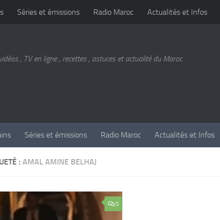
s
Séries et émissions
Radio Maroc
Actualités et Infos
vidéos , TV en ligne , recettes , astuces et actualité du Maroc
ains
Séries et émissions
Radio Maroc
Actualités et Infos
UETÉ :
AMAL AMINE BELHAJ
0