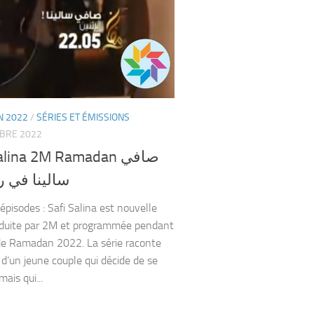
 2022
/
SÉRIES ET ÉMISSIONS
BRE 2022
alina 2M Ramadan صافي
سالينا في 
épisodes : Safi Salina est nouvelle
oduite par 2M et programmée pendant
de Ramadan 2022. La série raconte
e d’un jeune couple qui décide de se
mais qui...