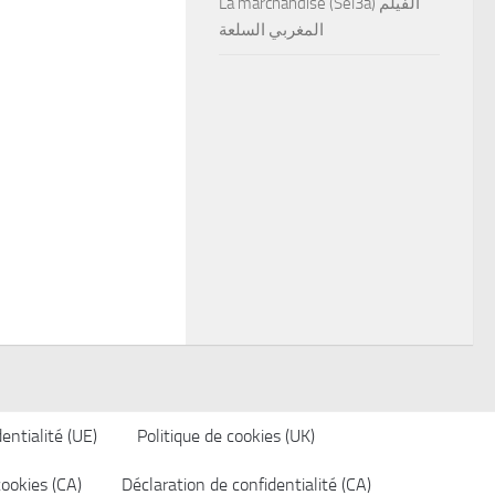
La marchandise (Sel3a) الفيلم
المغربي السلعة
entialité (UE)
Politique de cookies (UK)
cookies (CA)
Déclaration de confidentialité (CA)