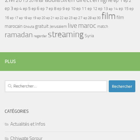
2015
ep 1
ep 2
2016
CAN
ep 3
ep 4
ep 5
ep 6
ep 7
ep 11
ep 8
ep 9
ep 10
ep 12
ep 13
ep 15
ep
ep 14
film
film
16
ep 17
ep 21
ep 27
ep 18
ep 19
ep 20
ep 22
ep 23
ep 28
ep 30
maroc
live
gratuit
marocain
Jerusalem
match
Ghouta
streaming
ramadan
Syria
regarder
PLUS
Rechercher :
CATÉGORIES
Actualités et Infos
Chhiwate Sorour