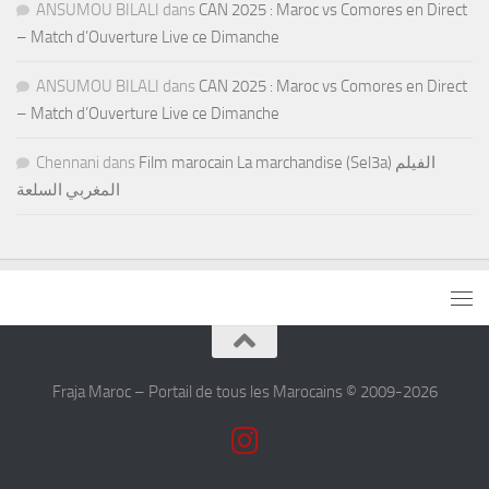
ANSUMOU BILALI
dans
CAN 2025 : Maroc vs Comores en Direct
– Match d’Ouverture Live ce Dimanche
ANSUMOU BILALI
dans
CAN 2025 : Maroc vs Comores en Direct
– Match d’Ouverture Live ce Dimanche
Chennani
dans
Film marocain La marchandise (Sel3a) الفيلم
المغربي السلعة
Fraja Maroc – Portail de tous les Marocains © 2009-2026