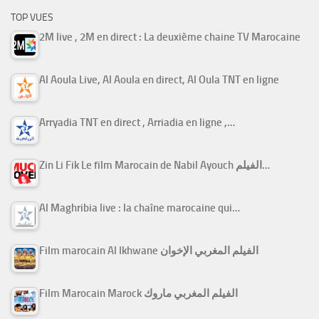
TOP VUES
2M live , 2M en direct : La deuxième chaine TV Marocaine
Al Aoula Live, Al Aoula en direct, Al Oula TNT en ligne
Arryadia TNT en direct , Arriadia en ligne ,…
Zin Li Fik Le film Marocain de Nabil Ayouch الفيلم…
Al Maghribia live : la chaîne marocaine qui…
Film marocain Al Ikhwane الفيلم المغربي الإخوان
Film Marocain Marock الفيلم المغربي ماروك