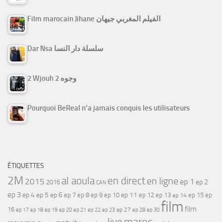
Film marocain Jihane الفيلم المغربي جيهان
Dar Nsa سلسلة دار النسا
2 Wjouh 2 وجوه
Pourquoi BeReal n’a jamais conquis les utilisateurs
ÉTIQUETTES
2M
al aoula
en direct
en ligne
2015
ep 1
ep 2
2016
CAN
ep 3
ep 4
ep 5
ep 6
ep 7
ep 11
ep 8
ep 9
ep 10
ep 12
ep 13
ep 15
ep
ep 14
film
film
16
ep 17
ep 21
ep 27
ep 18
ep 19
ep 20
ep 22
ep 23
ep 28
ep 30