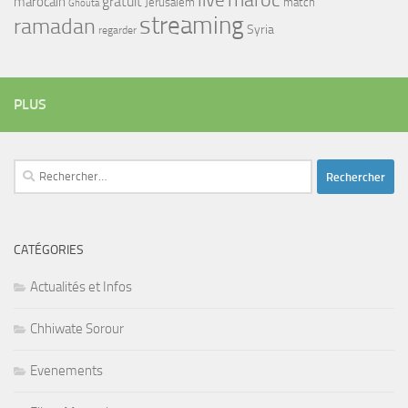
maroc
live
gratuit
marocain
Jerusalem
match
Ghouta
streaming
ramadan
Syria
regarder
PLUS
Rechercher :
CATÉGORIES
Actualités et Infos
Chhiwate Sorour
Evenements