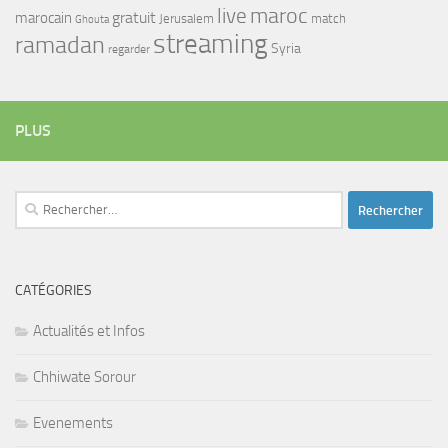
maroc
live
gratuit
marocain
Jerusalem
match
Ghouta
streaming
ramadan
Syria
regarder
PLUS
Rechercher :
CATÉGORIES
Actualités et Infos
Chhiwate Sorour
Evenements