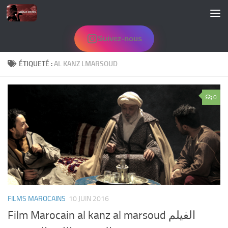
Skip to content
Suivez-nous
ÉTIQUETÉ :
AL KANZ LMARSOUD
0
FILMS MAROCAINS
10 JUIN 2016
Film Marocain al kanz al marsoud الفيلم