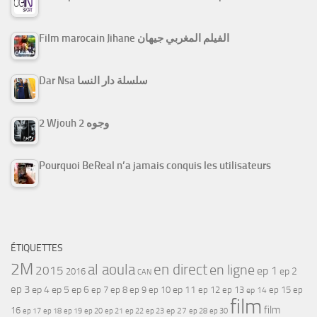
Film marocain Jihane الفيلم المغربي جيهان
Dar Nsa سلسلة دار النسا
2 Wjouh 2 وجوه
Pourquoi BeReal n’a jamais conquis les utilisateurs
ÉTIQUETTES
2M
al aoula
en direct
en ligne
2015
ep 1
ep 2
2016
CAN
ep 3
ep 4
ep 5
ep 6
ep 7
ep 11
ep 8
ep 9
ep 10
ep 12
ep 13
ep 15
ep
ep 14
film
film
16
ep 17
ep 21
ep 27
ep 18
ep 19
ep 20
ep 22
ep 23
ep 28
ep 30