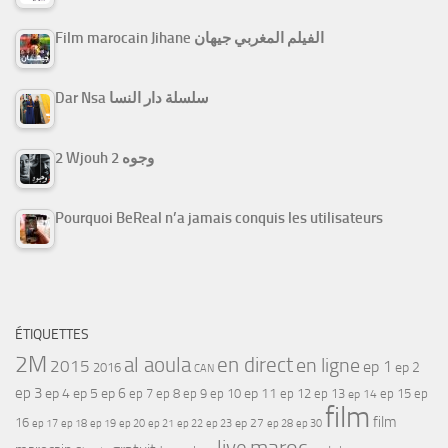
Film marocain Jihane الفيلم المغربي جيهان
Dar Nsa سلسلة دار النسا
2 Wjouh 2 وجوه
Pourquoi BeReal n’a jamais conquis les utilisateurs
ÉTIQUETTES
2M
al aoula
en direct
en ligne
2015
ep 1
ep 2
2016
CAN
ep 3
ep 4
ep 5
ep 6
ep 7
ep 11
ep 8
ep 9
ep 10
ep 12
ep 13
ep 15
ep
ep 14
film
film
16
ep 17
ep 21
ep 27
ep 18
ep 19
ep 20
ep 22
ep 23
ep 28
ep 30