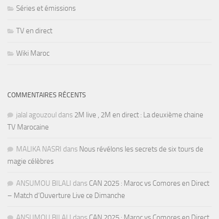
Séries et émissions
TV en direct
Wiki Maroc
COMMENTAIRES RÉCENTS
jalal agouzoul
dans
2M live , 2M en direct : La deuxième chaine
TV Marocaine
MALIKA NASRI
dans
Nous révélons les secrets de six tours de
magie célèbres
ANSUMOU BILALI
dans
CAN 2025 : Maroc vs Comores en Direct
– Match d’Ouverture Live ce Dimanche
ANSUMOU BILALI
dans
CAN 2025 : Maroc vs Comores en Direct