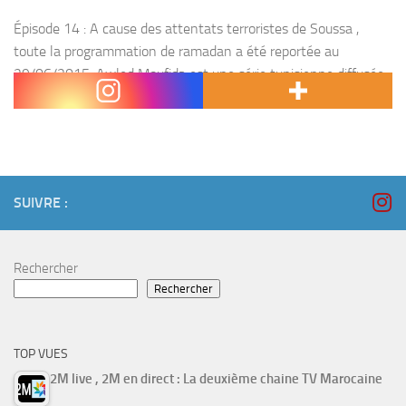
Épisode 14 : A cause des attentats terroristes de Soussa ,
toute la programmation de ramadan a été reportée au
29/06/2015. Awled Moufida est une série tunisienne diffusée
sur la chaine El Hiwar Ettounsi...
SUIVRE :
Rechercher
Rechercher
TOP VUES
2M live , 2M en direct : La deuxième chaine TV Marocaine