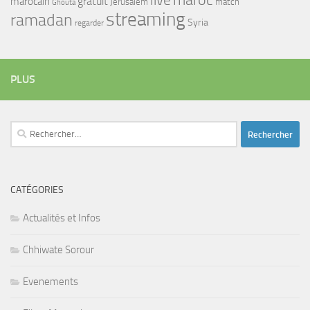
maroc
live
gratuit
marocain
Jerusalem
match
Ghouta
streaming
ramadan
Syria
regarder
PLUS
Rechercher :
CATÉGORIES
Actualités et Infos
Chhiwate Sorour
Evenements