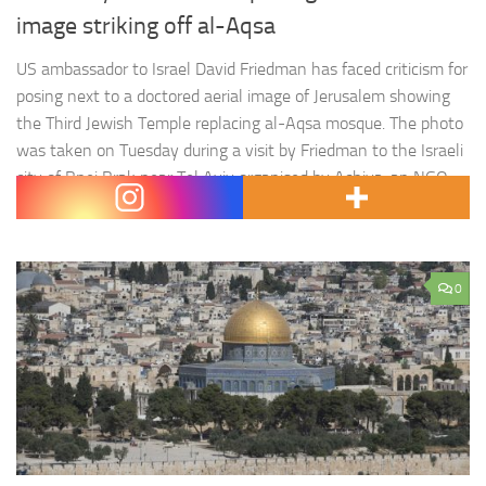
image striking off al-Aqsa
US ambassador to Israel David Friedman has faced criticism for
posing next to a doctored aerial image of Jerusalem showing
the Third Jewish Temple replacing al-Aqsa mosque. The photo
was taken on Tuesday during a visit by Friedman to the Israeli
city of Bnei Brak near Tel Aviv organised by Achiya, an NGO
that aids…
0