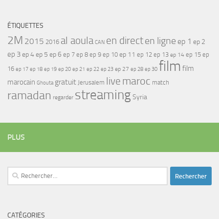
ÉTIQUETTES
2M
al aoula
en direct
en ligne
2015
ep 1
ep 2
2016
CAN
ep 3
ep 4
ep 5
ep 6
ep 7
ep 11
ep 8
ep 9
ep 10
ep 12
ep 13
ep 15
ep
ep 14
film
film
16
ep 17
ep 21
ep 27
ep 18
ep 19
ep 20
ep 22
ep 23
ep 28
ep 30
maroc
live
gratuit
marocain
Jerusalem
match
Ghouta
streaming
ramadan
Syria
regarder
PLUS
Rechercher :
CATÉGORIES