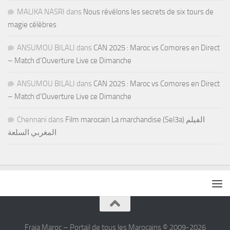
MALIKA NASRI
dans
Nous révélons les secrets de six tours de
magie célèbres
ANSUMOU BILALI
dans
CAN 2025 : Maroc vs Comores en Direct
– Match d’Ouverture Live ce Dimanche
ANSUMOU BILALI
dans
CAN 2025 : Maroc vs Comores en Direct
– Match d’Ouverture Live ce Dimanche
Chennani
dans
Film marocain La marchandise (Sel3a) الفيلم
المغربي السلعة
Fraja Maroc – Portail de tous les Marocains © 2009-2026