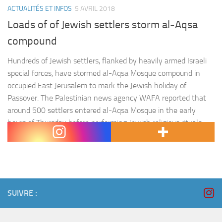
ACTUALITÉS ET INFOS
5 AVRIL 2018
Loads of of Jewish settlers storm al-Aqsa
compound
Hundreds of Jewish settlers, flanked by heavily armed Israeli
special forces, have stormed al-Aqsa Mosque compound in
occupied East Jerusalem to mark the Jewish holiday of
Passover. The Palestinian news agency WAFA reported that
around 500 settlers entered al-Aqsa Mosque in the early
hours of Thursday before performing Jewish religious rituals
near the Dome of the Rock Mosque. Firas al-Dib, a…
SUIVRE :