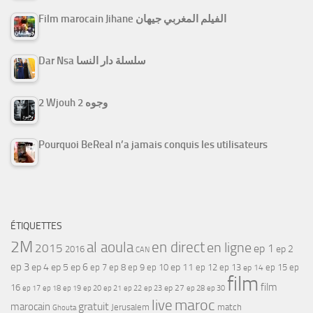
Film marocain Jihane الفيلم المغربي جيهان
Dar Nsa سلسلة دار النسا
2 Wjouh 2 وجوه
Pourquoi BeReal n’a jamais conquis les utilisateurs
ÉTIQUETTES
2M
al aoula
en direct
en ligne
2015
ep 1
ep 2
2016
CAN
ep 3
ep 4
ep 5
ep 6
ep 7
ep 11
ep 8
ep 9
ep 10
ep 12
ep 13
ep 15
ep
ep 14
film
film
16
ep 17
ep 21
ep 27
ep 18
ep 19
ep 20
ep 22
ep 23
ep 28
ep 30
maroc
live
gratuit
marocain
Jerusalem
match
Ghouta