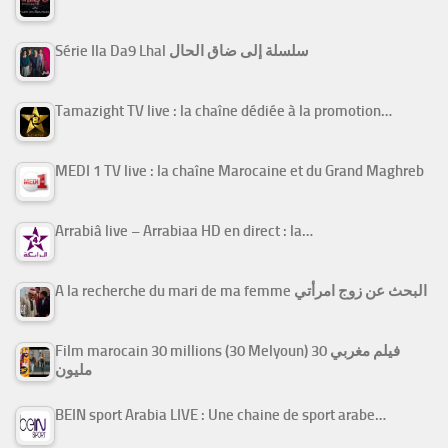
Série Ila Da9 Lhal سلسلة إلى ضاق الحال
Tamazight TV live : la chaîne dédiée à la promotion…
MEDI 1 TV live : la chaîne Marocaine et du Grand Maghreb
Arrabiâ live – Arrabiaa HD en direct : la…
A la recherche du mari de ma femme البحث عن زوج امرأتي
Film marocain 30 millions (30 Melyoun) فيلم مغربي 30
مليون
BEIN sport Arabia LIVE : Une chaine de sport arabe…