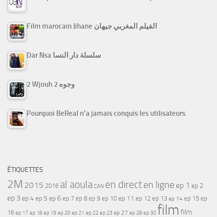
Film marocain Jihane الفيلم المغربي جيهان
Dar Nsa سلسلة دار النسا
2 Wjouh 2 وجوه
Pourquoi BeReal n’a jamais conquis les utilisateurs
ÉTIQUETTES
2M
al aoula
en direct
en ligne
2015
ep 1
ep 2
2016
CAN
ep 3
ep 4
ep 5
ep 6
ep 7
ep 11
ep 8
ep 9
ep 10
ep 12
ep 13
ep 15
ep
ep 14
film
film
16
ep 17
ep 21
ep 27
ep 18
ep 19
ep 20
ep 22
ep 23
ep 28
ep 30