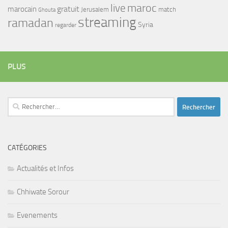
maroc
live
gratuit
marocain
Jerusalem
match
Ghouta
streaming
ramadan
Syria
regarder
PLUS
Rechercher :
CATÉGORIES
Actualités et Infos
Chhiwate Sorour
Evenements