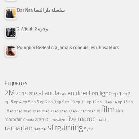
Dar Nsa سلسلة دار النسا
2 Wjouh 2 وجوه
Pourquoi BeReal n’a jamais conquis les utilisateurs
ÉTIQUETTES
2M
al aoula
en direct
en ligne
2015
ep 1
ep 2
2016
CAN
ep 3
ep 4
ep 5
ep 6
ep 7
ep 11
ep 8
ep 9
ep 10
ep 12
ep 13
ep 15
ep
ep 14
film
film
16
ep 17
ep 21
ep 27
ep 18
ep 19
ep 20
ep 22
ep 23
ep 28
ep 30
maroc
live
gratuit
marocain
Jerusalem
match
Ghouta
streaming
ramadan
Syria
regarder