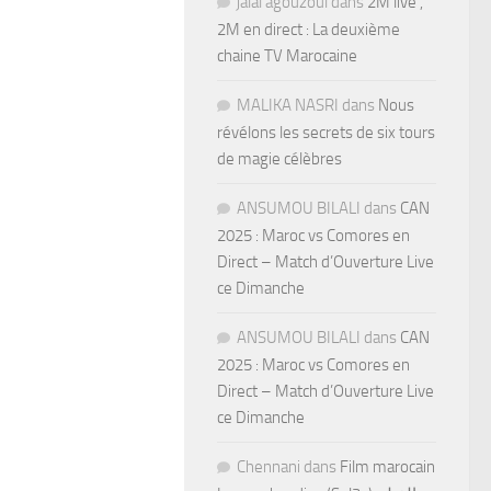
jalal agouzoul
dans
2M live ,
2M en direct : La deuxième
chaine TV Marocaine
MALIKA NASRI
dans
Nous
révélons les secrets de six tours
de magie célèbres
ANSUMOU BILALI
dans
CAN
2025 : Maroc vs Comores en
Direct – Match d’Ouverture Live
ce Dimanche
ANSUMOU BILALI
dans
CAN
2025 : Maroc vs Comores en
Direct – Match d’Ouverture Live
ce Dimanche
Chennani
dans
Film marocain