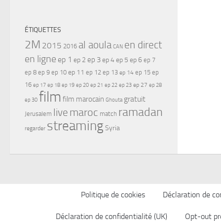
ÉTIQUETTES
2M
al aoula
en direct
2015
2016
CAN
en ligne
ep 1
ep 3
ep 2
ep 4
ep 5
ep 6
ep 7
ep 11
ep 8
ep 9
ep 10
ep 12
ep 13
ep 15
ep
ep 14
16
ep 17
ep 21
ep 27
ep 18
ep 19
ep 20
ep 22
ep 23
ep 28
film
gratuit
film marocain
ep 30
Ghouta
ramadan
maroc
live
Jerusalem
match
streaming
Syria
regarder
Politique de cookies
Déclaration de con
Déclaration de confidentialité (UK)
Opt-out pr