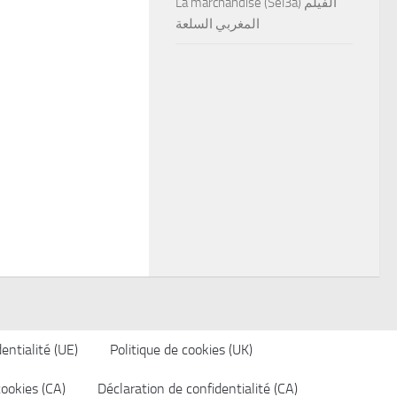
La marchandise (Sel3a) الفيلم
المغربي السلعة
entialité (UE)
Politique de cookies (UK)
cookies (CA)
Déclaration de confidentialité (CA)