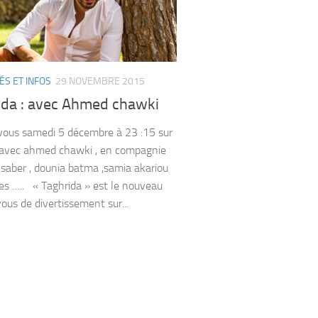
ÉS ET INFOS
29 NOVEMBRE 2015
ida : avec Ahmed chawki
ous samedi 5 décembre à 23 :15 sur
 avec ahmed chawki , en compagnie
 saber , dounia batma ,samia akariou
res ….. « Taghrida » est le nouveau
ous de divertissement sur...