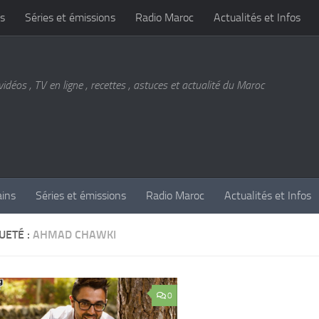
s
Séries et émissions
Radio Maroc
Actualités et Infos
vidéos , TV en ligne , recettes , astuces et actualité du Maroc
ains
Séries et émissions
Radio Maroc
Actualités et Infos
UETÉ :
AHMAD CHAWKI
0