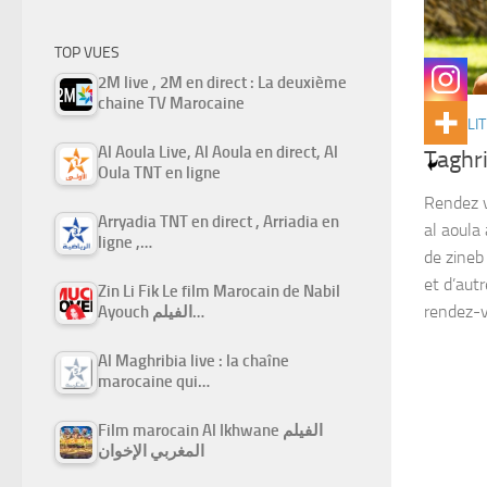
TOP VUES
2M live , 2M en direct : La deuxième
chaine TV Marocaine
ACTUALIT
Al Aoula Live, Al Aoula en direct, Al
Taghr
Oula TNT en ligne
Rendez v
Arryadia TNT en direct , Arriadia en
al aoula
ligne ,…
de zineb
et d’aut
Zin Li Fik Le film Marocain de Nabil
rendez-v
Ayouch الفيلم…
Al Maghribia live : la chaîne
marocaine qui…
Film marocain Al Ikhwane الفيلم
المغربي الإخوان