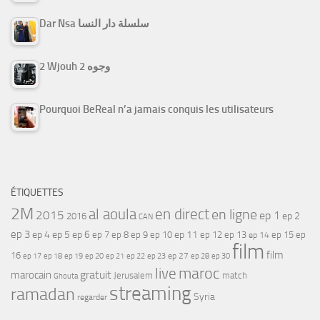
Dar Nsa سلسلة دار النسا
2 Wjouh 2 وجوه
Pourquoi BeReal n’a jamais conquis les utilisateurs
ÉTIQUETTES
2M
al aoula
en direct
en ligne
2015
ep 1
ep 2
2016
CAN
ep 3
ep 4
ep 5
ep 6
ep 7
ep 11
ep 8
ep 9
ep 10
ep 12
ep 13
ep 15
ep
ep 14
film
film
16
ep 17
ep 21
ep 27
ep 18
ep 19
ep 20
ep 22
ep 23
ep 28
ep 30
maroc
live
gratuit
marocain
Jerusalem
match
Ghouta
streaming
ramadan
Syria
regarder