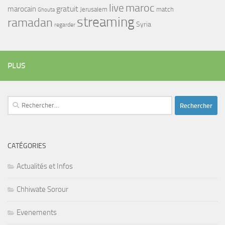
maroc
live
gratuit
marocain
Jerusalem
match
Ghouta
streaming
ramadan
Syria
regarder
PLUS
Rechercher :
CATÉGORIES
Actualités et Infos
Chhiwate Sorour
Evenements