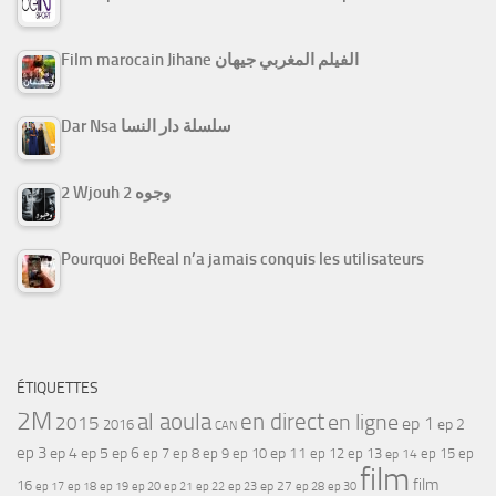
Film marocain Jihane الفيلم المغربي جيهان
Dar Nsa سلسلة دار النسا
2 Wjouh 2 وجوه
Pourquoi BeReal n’a jamais conquis les utilisateurs
ÉTIQUETTES
2M
al aoula
en direct
en ligne
2015
ep 1
ep 2
2016
CAN
ep 3
ep 4
ep 5
ep 6
ep 7
ep 11
ep 8
ep 9
ep 10
ep 12
ep 13
ep 15
ep
ep 14
film
film
16
ep 17
ep 21
ep 27
ep 18
ep 19
ep 20
ep 22
ep 23
ep 28
ep 30