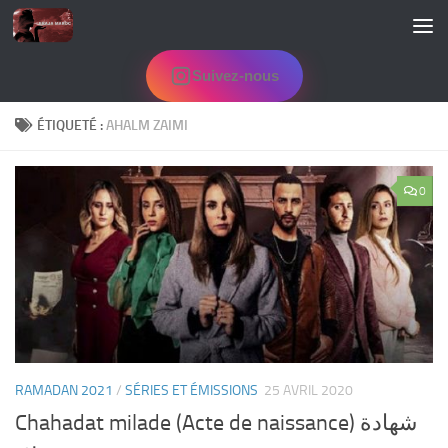
Skip to content
Suivez-nous
ÉTIQUETÉ :
AHALM ZAIMI
0
RAMADAN 2021
/
SÉRIES ET ÉMISSIONS
25 AVRIL 2020
Chahadat milade (Acte de naissance) شهادة