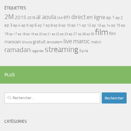
ÉTIQUETTES
2M
al aoula
en direct
en ligne
2015
ep 1
ep 2
2016
CAN
ep 3
ep 4
ep 5
ep 6
ep 7
ep 11
ep 8
ep 9
ep 10
ep 12
ep 13
ep 15
ep
ep 14
film
film
16
ep 17
ep 21
ep 27
ep 18
ep 19
ep 20
ep 22
ep 23
ep 28
ep 30
maroc
live
gratuit
marocain
Jerusalem
match
Ghouta
streaming
ramadan
Syria
regarder
PLUS
Rechercher :
CATÉGORIES