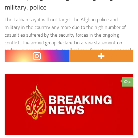
military, police
The Taliban say it will not target the Afghan police and
military in the country any more due to the high number of
casualties suffered by the security forces in the ongoing
conflict. The armed group declared in a rare statement on
Friday « a general amnesty to all military formations, national
army, national police, Arbakis…
0