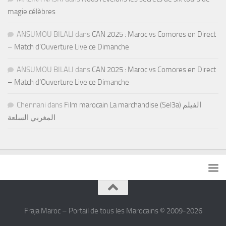
magie célèbres
ANSUMOU BILALI
dans
CAN 2025 : Maroc vs Comores en Direct
– Match d’Ouverture Live ce Dimanche
ANSUMOU BILALI
dans
CAN 2025 : Maroc vs Comores en Direct
– Match d’Ouverture Live ce Dimanche
Chennani
dans
Film marocain La marchandise (Sel3a) الفيلم
المغربي السلعة
Fraja Maroc – Portail de tous les Marocains © 2009-2026