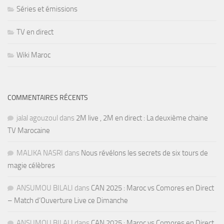
Séries et émissions
TV en direct
Wiki Maroc
COMMENTAIRES RÉCENTS
jalal agouzoul
dans
2M live , 2M en direct : La deuxième chaine
TV Marocaine
MALIKA NASRI
dans
Nous révélons les secrets de six tours de
magie célèbres
ANSUMOU BILALI
dans
CAN 2025 : Maroc vs Comores en Direct
– Match d’Ouverture Live ce Dimanche
ANSUMOU BILALI
dans
CAN 2025 : Maroc vs Comores en Direct