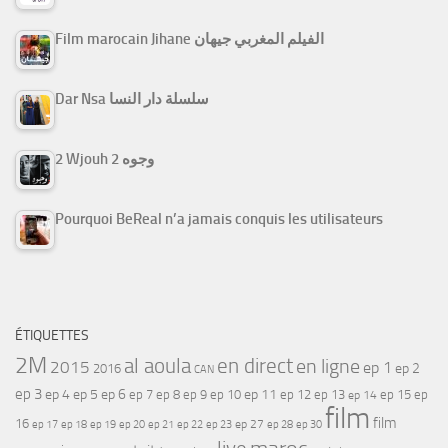
Film marocain Jihane الفيلم المغربي جيهان
Dar Nsa سلسلة دار النسا
2 Wjouh 2 وجوه
Pourquoi BeReal n’a jamais conquis les utilisateurs
ÉTIQUETTES
2M
al aoula
en direct
en ligne
2015
ep 1
ep 2
2016
CAN
ep 3
ep 4
ep 5
ep 6
ep 7
ep 11
ep 8
ep 9
ep 10
ep 12
ep 13
ep 15
ep
ep 14
film
film
16
ep 17
ep 21
ep 27
ep 18
ep 19
ep 20
ep 22
ep 23
ep 28
ep 30