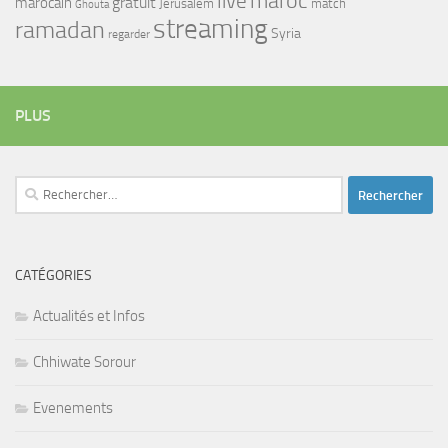
maroc
live
gratuit
marocain
Jerusalem
match
Ghouta
streaming
ramadan
Syria
regarder
PLUS
Rechercher :
CATÉGORIES
Actualités et Infos
Chhiwate Sorour
Evenements