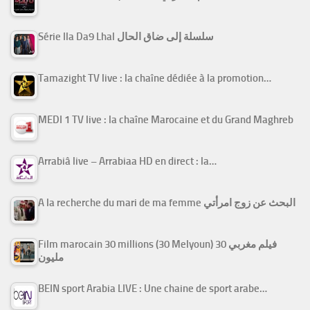
Série Ila Da9 Lhal سلسلة إلى ضاق الحال
Tamazight TV live : la chaîne dédiée à la promotion…
MEDI 1 TV live : la chaîne Marocaine et du Grand Maghreb
Arrabiâ live – Arrabiaa HD en direct : la…
A la recherche du mari de ma femme البحث عن زوج امرأتي
Film marocain 30 millions (30 Melyoun) فيلم مغربي 30
مليون
BEIN sport Arabia LIVE : Une chaine de sport arabe…