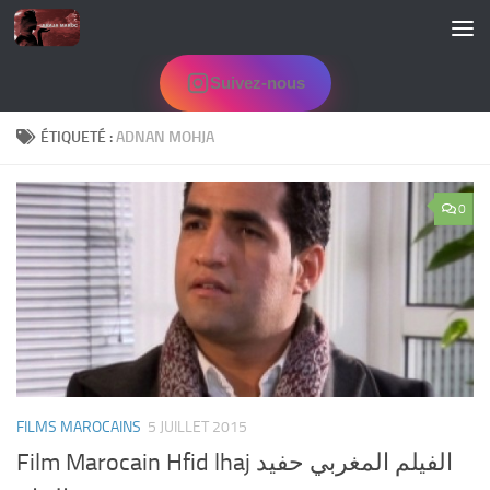
Skip to content
Suivez-nous
ÉTIQUETÉ :
ADNAN MOHJA
0
FILMS MAROCAINS
5 JUILLET 2015
Film Marocain Hfid lhaj الفيلم المغربي حفيد