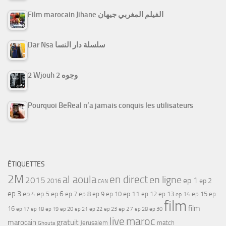
Film marocain Jihane الفيلم المغربي جيهان
Dar Nsa سلسلة دار النسا
2 Wjouh 2 وجوه
Pourquoi BeReal n’a jamais conquis les utilisateurs
ÉTIQUETTES
2M
al aoula
en direct
en ligne
2015
ep 1
ep 2
2016
CAN
ep 3
ep 4
ep 5
ep 6
ep 7
ep 11
ep 8
ep 9
ep 10
ep 12
ep 13
ep 15
ep
ep 14
film
film
16
ep 17
ep 21
ep 27
ep 18
ep 19
ep 20
ep 22
ep 23
ep 28
ep 30
maroc
live
gratuit
marocain
Jerusalem
match
Ghouta