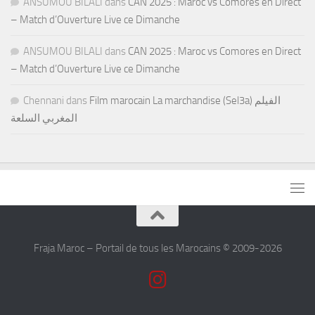
ANSUMOU BILALI
dans
CAN 2025 : Maroc vs Comores en Direct
– Match d’Ouverture Live ce Dimanche
ANSUMOU BILALI
dans
CAN 2025 : Maroc vs Comores en Direct
– Match d’Ouverture Live ce Dimanche
Chennani
dans
Film marocain La marchandise (Sel3a) الفيلم
المغربي السلعة
Fraja Maroc – Portail de tous les Marocains © 2009-2026