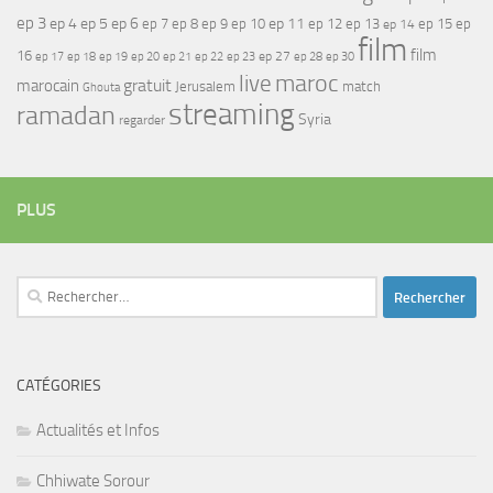
ep 3
ep 4
ep 5
ep 6
ep 7
ep 11
ep 8
ep 9
ep 10
ep 12
ep 13
ep 15
ep
ep 14
film
film
16
ep 17
ep 21
ep 27
ep 18
ep 19
ep 20
ep 22
ep 23
ep 28
ep 30
maroc
live
gratuit
marocain
Jerusalem
match
Ghouta
streaming
ramadan
Syria
regarder
PLUS
Rechercher :
CATÉGORIES
Actualités et Infos
Chhiwate Sorour