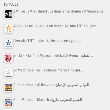
TOP VUES
2M live , 2M en direct : La deuxième chaine TV Marocaine
Al Aoula Live, Al Aoula en direct, Al Oula TNT en ligne
Arryadia TNT en direct , Arriadia en ligne ,…
Zin Li Fik Le film Marocain de Nabil Ayouch الفيلم…
Al Maghribia live : la chaîne marocaine qui…
Film marocain Al Ikhwane الفيلم المغربي الإخوان
Film Marocain Marock الفيلم المغربي ماروك