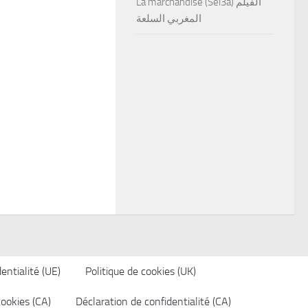
La marchandise (Sel3a) الفيلم
المغربي السلعة
entialité (UE)
Politique de cookies (UK)
cookies (CA)
Déclaration de confidentialité (CA)