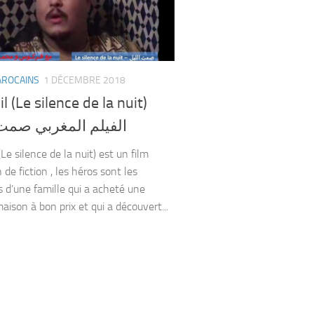
AROCAINS
1 DÉCEMBRE 2018
il (Le silence de la nuit)
الفيلم المغربي صمت 
(Le silence de la nuit) est un film
de fiction , les héros sont les
d’une famille qui a acheté une
aison à bon prix et qui a découvert...