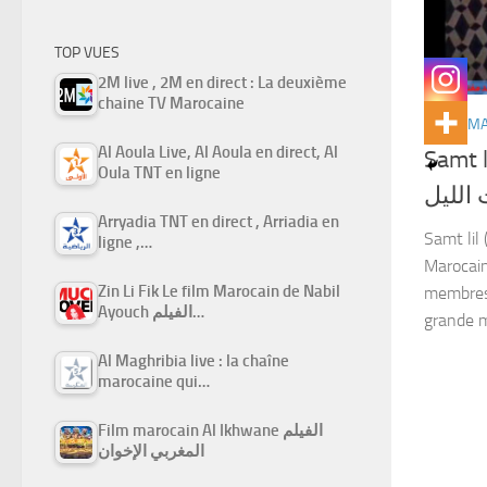
TOP VUES
2M live , 2M en direct : La deuxième
chaine TV Marocaine
FILMS M
Al Aoula Live, Al Aoula en direct, Al
Samt l
Oula TNT en ligne
الليل
Arryadia TNT en direct , Arriadia en
Samt lil 
ligne ,…
Marocain 
Zin Li Fik Le film Marocain de Nabil
membres 
Ayouch الفيلم…
grande m
Al Maghribia live : la chaîne
marocaine qui…
Film marocain Al Ikhwane الفيلم
المغربي الإخوان