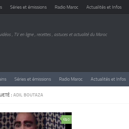
s
Séries et émissions
Radio Maroc
Actualités et Infos
vidéos , TV en ligne , recettes , astuces et actualité du Maroc
ains
Séries et émissions
Radio Maroc
Actualités et Infos
UETÉ :
ADIL BOUTAZA
0