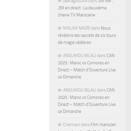
jalal agouzoul
dans
2M live ,
2M en direct : La deuxième
chaine TV Marocaine
MALIKA NASRI
dans
Nous
révélons les secrets de six tours
de magie célèbres
ANSUMOU BILALI
dans
CAN
2025 : Maroc vs Comores en
Direct – Match d’Ouverture Live
ce Dimanche
ANSUMOU BILALI
dans
CAN
2025 : Maroc vs Comores en
Direct – Match d’Ouverture Live
ce Dimanche
Chennani
dans
Film marocain