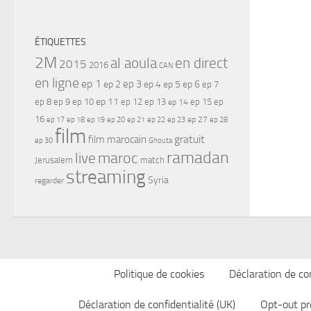
ÉTIQUETTES
2M
al aoula
en direct
2015
2016
CAN
en ligne
ep 1
ep 3
ep 2
ep 4
ep 5
ep 6
ep 7
ep 11
ep 8
ep 9
ep 10
ep 12
ep 13
ep 15
ep
ep 14
16
ep 17
ep 21
ep 27
ep 18
ep 19
ep 20
ep 22
ep 23
ep 28
film
gratuit
film marocain
ep 30
Ghouta
ramadan
maroc
live
Jerusalem
match
streaming
Syria
regarder
Politique de cookies
Déclaration de con
Déclaration de confidentialité (UK)
Opt-out pr