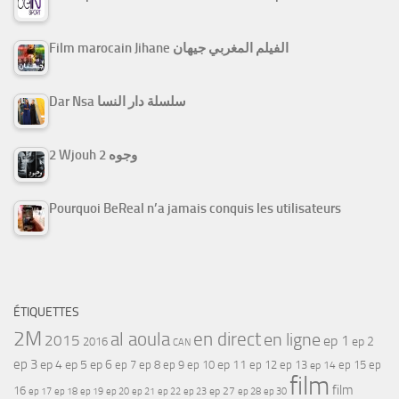
Film marocain Jihane الفيلم المغربي جيهان
Dar Nsa سلسلة دار النسا
2 Wjouh 2 وجوه
Pourquoi BeReal n’a jamais conquis les utilisateurs
ÉTIQUETTES
2M
al aoula
en direct
en ligne
2015
ep 1
ep 2
2016
CAN
ep 3
ep 4
ep 5
ep 6
ep 7
ep 11
ep 8
ep 9
ep 10
ep 12
ep 13
ep 15
ep
ep 14
film
film
16
ep 17
ep 21
ep 27
ep 18
ep 19
ep 20
ep 22
ep 23
ep 28
ep 30