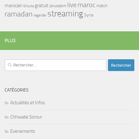
maroc
live
gratuit
marocain
Jerusalem
match
Ghouta
streaming
ramadan
Syria
regarder
PLUS
Rechercher :
CATÉGORIES
Actualités et Infos
Chhiwate Sorour
Evenements