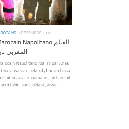
AROCAINS
1 DÉCEMBRE 2018
rocain Napolitano الفيلم
ي نابوليتانو
Marocain Napolitano réalisé par Anas
cteurs : wassim belabid , hamza hisso
d ait ouaziz , nouamane , hicham ait
arim fakir , sami jaidani , arwa ,...