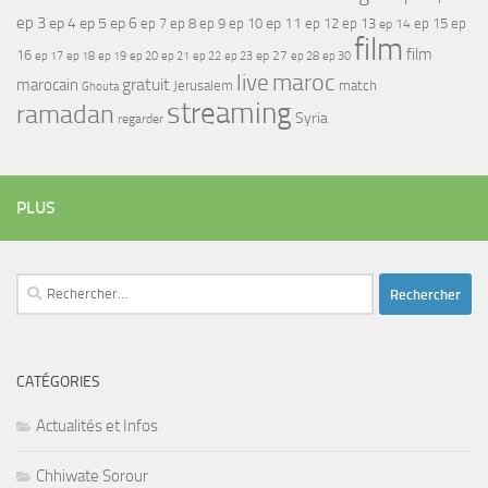
ep 3
ep 4
ep 5
ep 6
ep 7
ep 11
ep 8
ep 9
ep 10
ep 12
ep 13
ep 15
ep
ep 14
film
film
16
ep 17
ep 21
ep 27
ep 18
ep 19
ep 20
ep 22
ep 23
ep 28
ep 30
maroc
live
gratuit
marocain
Jerusalem
match
Ghouta
streaming
ramadan
Syria
regarder
PLUS
Rechercher :
CATÉGORIES
Actualités et Infos
Chhiwate Sorour