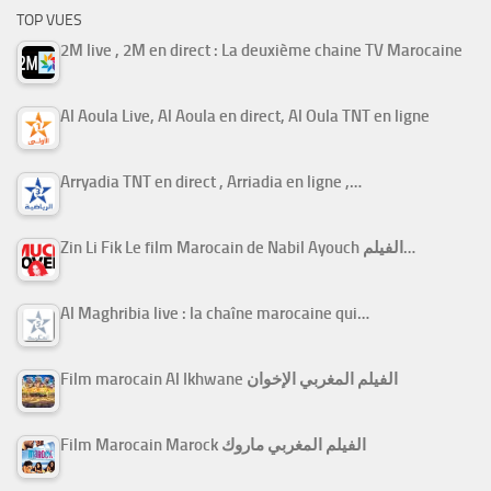
TOP VUES
2M live , 2M en direct : La deuxième chaine TV Marocaine
Al Aoula Live, Al Aoula en direct, Al Oula TNT en ligne
Arryadia TNT en direct , Arriadia en ligne ,…
Zin Li Fik Le film Marocain de Nabil Ayouch الفيلم…
Al Maghribia live : la chaîne marocaine qui…
Film marocain Al Ikhwane الفيلم المغربي الإخوان
Film Marocain Marock الفيلم المغربي ماروك