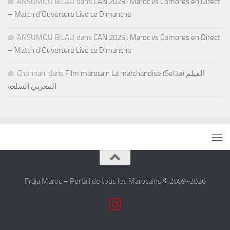
ANSUMOU BILALI
dans
CAN 2025 : Maroc vs Comores en Direct
– Match d’Ouverture Live ce Dimanche
ANSUMOU BILALI
dans
CAN 2025 : Maroc vs Comores en Direct
– Match d’Ouverture Live ce Dimanche
Chennani
dans
Film marocain La marchandise (Sel3a) الفيلم
المغربي السلعة
Fraja Maroc – Portail de tous les Marocains © 2009-2026