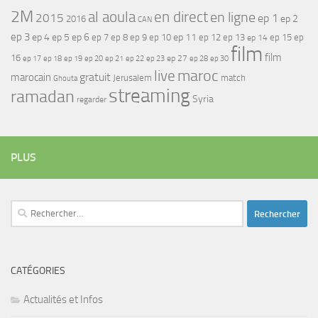
2M
al aoula
en direct
en ligne
2015
ep 1
ep 2
2016
CAN
ep 3
ep 4
ep 5
ep 6
ep 7
ep 11
ep 8
ep 9
ep 10
ep 12
ep 13
ep 15
ep
ep 14
film
film
16
ep 17
ep 21
ep 27
ep 18
ep 19
ep 20
ep 22
ep 23
ep 28
ep 30
maroc
live
gratuit
marocain
Jerusalem
match
Ghouta
streaming
ramadan
Syria
regarder
PLUS
Rechercher :
CATÉGORIES
Actualités et Infos