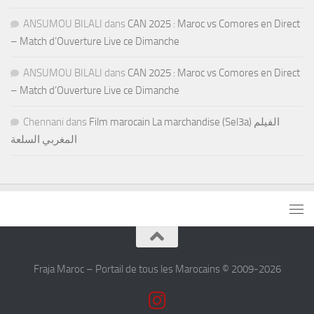
ANSUMOU BILALI
dans
CAN 2025 : Maroc vs Comores en Direct
– Match d’Ouverture Live ce Dimanche
ANSUMOU BILALI
dans
CAN 2025 : Maroc vs Comores en Direct
– Match d’Ouverture Live ce Dimanche
Chennani
dans
Film marocain La marchandise (Sel3a) الفيلم
المغربي السلعة
Fraja Maroc – Portail de tous les Marocains © 2009-2026