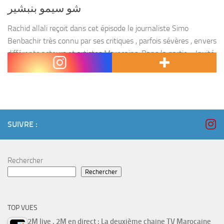
شو سيمو بنبشير
Rachid allali reçoit dans cet épisode le journaliste Simo
Benbachir très connu par ses critiques , parfois sévères , envers
différents acteurs et artistes Marocains. Dans la partie « Invité
de l’épisode » rachid show reçoit...
SUIVRE :
Rechercher
Rechercher
TOP VUES
2M live , 2M en direct : La deuxième chaine TV Marocaine