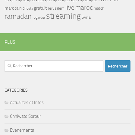
ep 17
ep 21
ep 27
ep 18
ep 19
ep 20
ep 22
ep 23
ep 28
ep 30
maroc
live
gratuit
marocain
Jerusalem
match
Ghouta
streaming
ramadan
Syria
regarder
PLUS
Rechercher :
CATÉGORIES
Actualités et Infos
Chhiwate Sorour
Evenements