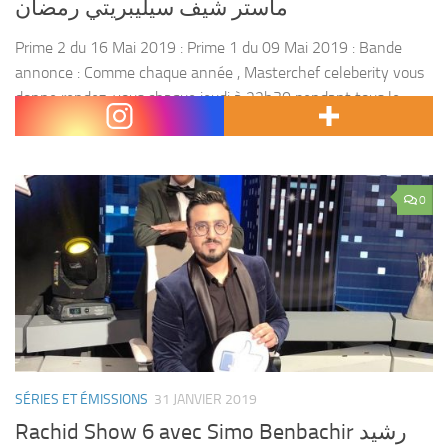
ماستر شيف سيليبريتي رمضان
Prime 2 du 16 Mai 2019 : Prime 1 du 09 Mai 2019 : Bande
annonce : Comme chaque année , Masterchef celeberity vous
donne rendez-vous chaque jeudi à 22h30 pendant tous le
mois...
0
SÉRIES ET ÉMISSIONS
31 JANVIER 2019
Rachid Show 6 avec Simo Benbachir رشيد