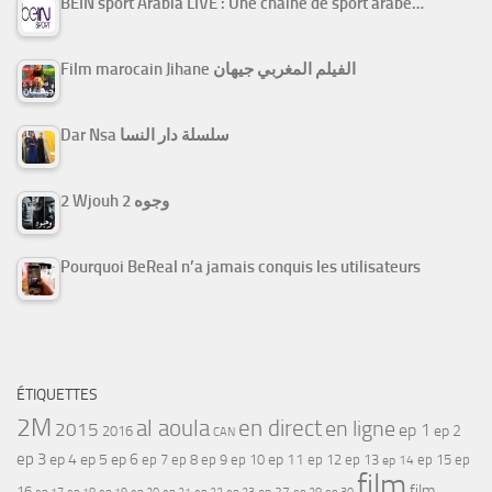
BEIN sport Arabia LIVE : Une chaine de sport arabe…
Film marocain Jihane الفيلم المغربي جيهان
Dar Nsa سلسلة دار النسا
2 Wjouh 2 وجوه
Pourquoi BeReal n’a jamais conquis les utilisateurs
ÉTIQUETTES
2M
al aoula
en direct
en ligne
2015
ep 1
ep 2
2016
CAN
ep 3
ep 4
ep 5
ep 6
ep 7
ep 11
ep 8
ep 9
ep 10
ep 12
ep 13
ep 15
ep
ep 14
film
film
16