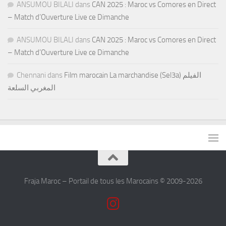
ANSUMOU BILALI
dans
CAN 2025 : Maroc vs Comores en Direct
– Match d’Ouverture Live ce Dimanche
ANSUMOU BILALI
dans
CAN 2025 : Maroc vs Comores en Direct
– Match d’Ouverture Live ce Dimanche
Chennani
dans
Film marocain La marchandise (Sel3a) الفيلم
المغربي السلعة
Fraja Maroc – Portail de tous les Marocains © 2009-2026