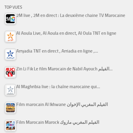
TOP VUES
2M live , 2M en direct : La deuxième chaine TV Marocaine
Al Aoula Live, Al Aoula en direct, Al Oula TNT en ligne
Arryadia TNT en direct , Arriadia en ligne ,…
Zin Li Fik Le film Marocain de Nabil Ayouch الفيلم…
Al Maghribia live : la chaîne marocaine qui…
Film marocain Al Ikhwane الفيلم المغربي الإخوان
Film Marocain Marock الفيلم المغربي ماروك