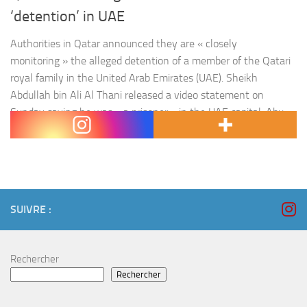
‘detention’ in UAE
Authorities in Qatar announced they are « closely
monitoring » the alleged detention of a member of the Qatari
royal family in the United Arab Emirates (UAE). Sheikh
Abdullah bin Ali Al Thani released a video statement on
Sunday saying he was « a prisoner » in the UAE capital, Abu
Dhabi, and that if anything happened to him,…
SUIVRE :
Rechercher
Rechercher