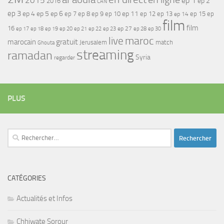
2015
ep 1
ep 2
2016
CAN
ep 3
ep 4
ep 5
ep 6
ep 7
ep 11
ep 8
ep 9
ep 10
ep 12
ep 13
ep 15
ep
ep 14
film
film
16
ep 17
ep 21
ep 27
ep 18
ep 19
ep 20
ep 22
ep 23
ep 28
ep 30
maroc
live
gratuit
marocain
Jerusalem
match
Ghouta
streaming
ramadan
Syria
regarder
PLUS
Rechercher :
CATÉGORIES
Actualités et Infos
Chhiwate Sorour