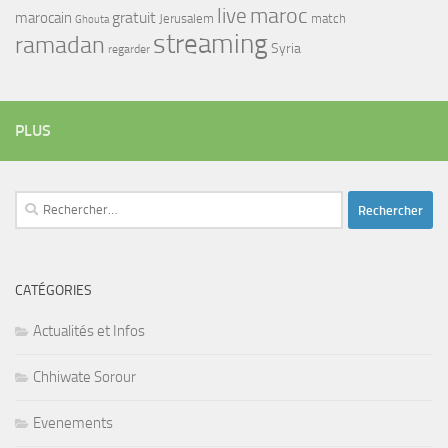
maroc
live
gratuit
marocain
Jerusalem
match
Ghouta
streaming
ramadan
Syria
regarder
PLUS
Rechercher :
CATÉGORIES
Actualités et Infos
Chhiwate Sorour
Evenements