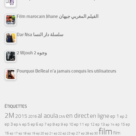
Film marocain Jihane الفيلم المغربي جيهان
Dar Nsa سلسلة دار النسا
2 Wjouh 2 وجوه
Pourquoi BeReal n’a jamais conquis les utilisateurs
ÉTIQUETTES
2M
al aoula
en direct
en ligne
2015
ep 1
ep 2
2016
CAN
ep 3
ep 4
ep 5
ep 6
ep 7
ep 11
ep 8
ep 9
ep 10
ep 12
ep 13
ep 15
ep
ep 14
film
film
16
ep 17
ep 21
ep 27
ep 18
ep 19
ep 20
ep 22
ep 23
ep 28
ep 30