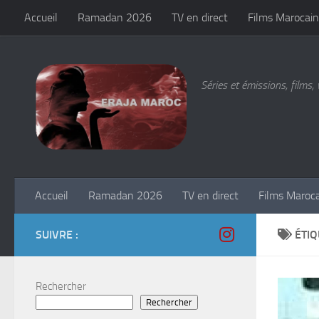
Accueil
Ramadan 2026
TV en direct
Films Marocain
Skip to content
Séries et émissions, films, 
Accueil
Ramadan 2026
TV en direct
Films Maroc
SUIVRE :
ÉTIQ
Rechercher
Rechercher