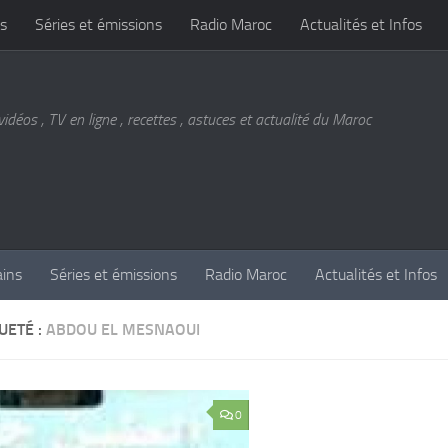
s
Séries et émissions
Radio Maroc
Actualités et Infos
vidéos , TV en ligne , recettes , astuces et actualité du Maroc
ains
Séries et émissions
Radio Maroc
Actualités et Infos
UETÉ :
ABDOU EL MESNAOUI
0