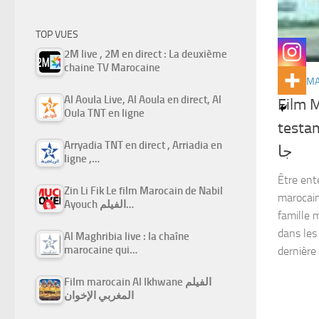
TOP VUES
2M live , 2M en direct : La deuxième
chaine TV Marocaine
FILMS M
Al Aoula Live, Al Aoula en direct, Al
Film M
Oula TNT en ligne
testament) الطين
Arryadia TNT en direct , Arriadia en
جا
ligne ,…
Être ente
Zin Li Fik Le film Marocain de Nabil
marocain
Ayouch الفيلم…
famille 
dans les
Al Maghribia live : la chaîne
marocaine qui…
dernière 
Film marocain Al Ikhwane الفيلم
المغربي الإخوان