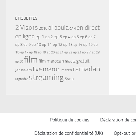
ÉTIQUETTES
2M
al aoula
en direct
2015
2016
CAN
en ligne
ep 1
ep 3
ep 2
ep 4
ep 5
ep 6
ep 7
ep 11
ep 8
ep 9
ep 10
ep 12
ep 13
ep 15
ep
ep 14
16
ep 17
ep 21
ep 27
ep 18
ep 19
ep 20
ep 22
ep 23
ep 28
film
gratuit
film marocain
ep 30
Ghouta
ramadan
maroc
live
Jerusalem
match
streaming
Syria
regarder
Politique de cookies
Déclaration de con
Déclaration de confidentialité (UK)
Opt-out pr