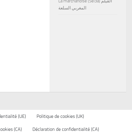
La marchandise (Sel3a) الفيلم
المغربي السلعة
entialité (UE)
Politique de cookies (UK)
cookies (CA)
Déclaration de confidentialité (CA)