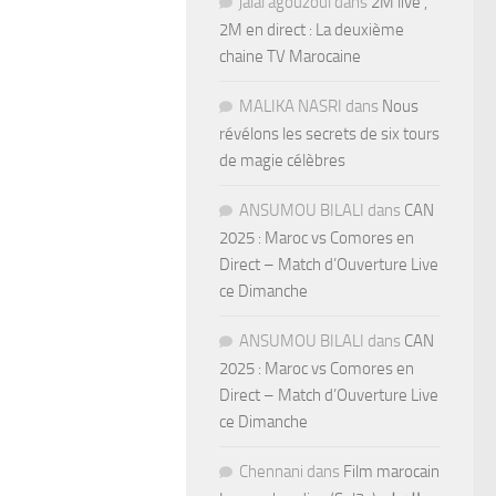
jalal agouzoul
dans
2M live ,
2M en direct : La deuxième
chaine TV Marocaine
MALIKA NASRI
dans
Nous
révélons les secrets de six tours
de magie célèbres
ANSUMOU BILALI
dans
CAN
2025 : Maroc vs Comores en
Direct – Match d’Ouverture Live
ce Dimanche
ANSUMOU BILALI
dans
CAN
2025 : Maroc vs Comores en
Direct – Match d’Ouverture Live
ce Dimanche
Chennani
dans
Film marocain