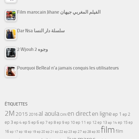
Film marocain Jihane الفيلم المغربي جيهان
Dar Nsa سلسلة دار النسا
2 Wjouh 2 وجوه
Pourquoi BeReal n’a jamais conquis les utilisateurs
ÉTIQUETTES
2M
al aoula
en direct
en ligne
2015
ep 1
ep 2
2016
CAN
ep 3
ep 4
ep 5
ep 6
ep 7
ep 11
ep 8
ep 9
ep 10
ep 12
ep 13
ep 15
ep
ep 14
film
film
16
ep 17
ep 21
ep 27
ep 18
ep 19
ep 20
ep 22
ep 23
ep 28
ep 30