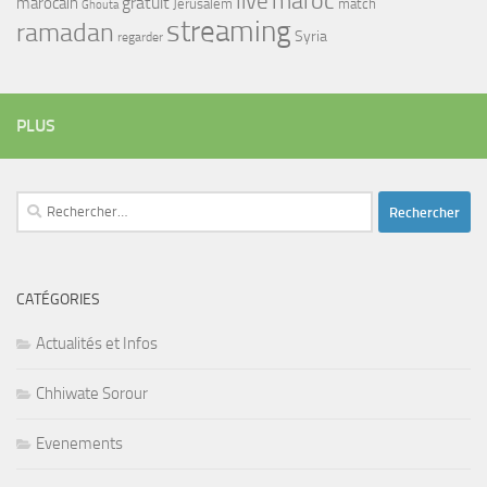
maroc
live
gratuit
marocain
Jerusalem
match
Ghouta
streaming
ramadan
Syria
regarder
PLUS
Rechercher :
CATÉGORIES
Actualités et Infos
Chhiwate Sorour
Evenements