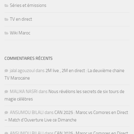
Séries et émissions
TV en direct
Wiki Maroc
COMMENTAIRES RÉCENTS
jalal agouzoul
dans
2M live , 2M en direct : La deuxième chaine
TV Marocaine
MALIKA NASRI
dans
Nous révélons les secrets de six tours de
magie célèbres
ANSUMOU BILALI
dans
CAN 2025 : Maroc vs Comores en Direct
– Match d’Ouverture Live ce Dimanche
ANSUMOU BILALI
dans
CAN 2025 : Maroc vs Comores en Direct