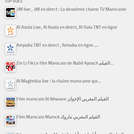
TOP VUES
2M live , 2M en direct : La deuxième chaine TV Marocaine
Al Aoula Live, Al Aoula en direct, Al Oula TNT en ligne
Arryadia TNT en direct , Arriadia en ligne ,…
Zin Li Fik Le film Marocain de Nabil Ayouch الفيلم…
Al Maghribia live : la chaîne marocaine qui…
Film marocain Al Ikhwane الفيلم المغربي الإخوان
Film Marocain Marock الفيلم المغربي ماروك