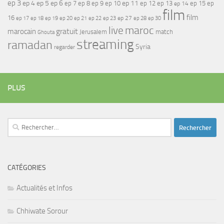
ep 3
ep 4
ep 5
ep 6
ep 7
ep 11
ep 8
ep 9
ep 10
ep 12
ep 13
ep 15
ep
ep 14
film
film
16
ep 17
ep 21
ep 27
ep 18
ep 19
ep 20
ep 22
ep 23
ep 28
ep 30
maroc
live
gratuit
marocain
Jerusalem
match
Ghouta
streaming
ramadan
Syria
regarder
PLUS
Rechercher :
CATÉGORIES
Actualités et Infos
Chhiwate Sorour