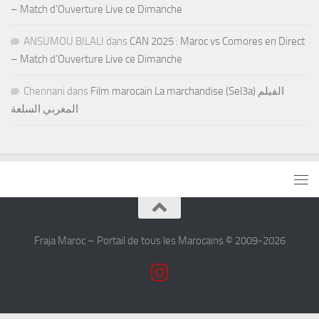
– Match d’Ouverture Live ce Dimanche
ANSUMOU BILALI
dans
CAN 2025 : Maroc vs Comores en Direct
– Match d’Ouverture Live ce Dimanche
Chennani
dans
Film marocain La marchandise (Sel3a) الفيلم
المغربي السلعة
Fraja Maroc – Portail de tous les Marocains © 2009-2026