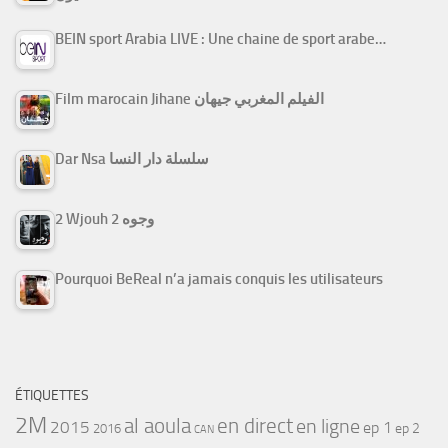
BEIN sport Arabia LIVE : Une chaine de sport arabe…
Film marocain Jihane الفيلم المغربي جيهان
Dar Nsa سلسلة دار النسا
2 Wjouh 2 وجوه
Pourquoi BeReal n’a jamais conquis les utilisateurs
ÉTIQUETTES
2M
al aoula
en direct
en ligne
2015
ep 1
ep 2
2016
CAN