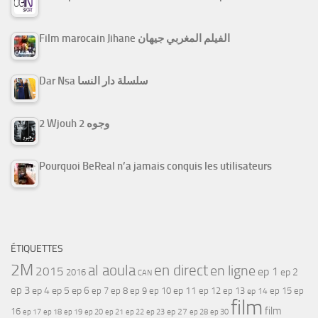
Film marocain Jihane الفيلم المغربي جيهان
Dar Nsa سلسلة دار النسا
2 Wjouh 2 وجوه
Pourquoi BeReal n’a jamais conquis les utilisateurs
ÉTIQUETTES
2M
al aoula
en direct
en ligne
2015
ep 1
ep 2
2016
CAN
ep 3
ep 4
ep 5
ep 6
ep 7
ep 11
ep 8
ep 9
ep 10
ep 12
ep 13
ep 15
ep
ep 14
film
film
16
ep 17
ep 21
ep 27
ep 18
ep 19
ep 20
ep 22
ep 23
ep 28
ep 30