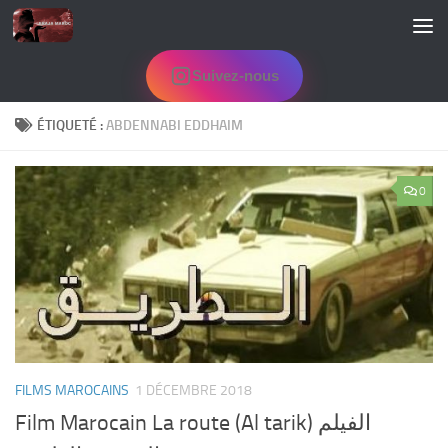
Skip to content
Suivez-nous
ÉTIQUETÉ :
ABDENNABI EDDHAIM
0
FILMS MAROCAINS
1 DÉCEMBRE 2018
Film Marocain La route (Al tarik) الفيلم