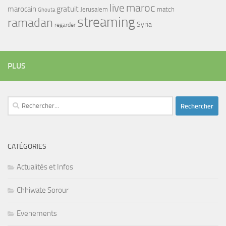
maroc
live
gratuit
marocain
Jerusalem
match
Ghouta
streaming
ramadan
Syria
regarder
PLUS
Rechercher :
CATÉGORIES
Actualités et Infos
Chhiwate Sorour
Evenements