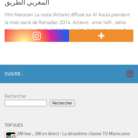
المغربي الطريق
Film Marocain La route (Attarik) diffusé sur Al Aoula prendant
le mois sacré de Ramadan 2014. Acteurs : omar lotfi , zahia
zahiri , mansour badri , kalila bounaylat , hicham bamaarouf ,
hamid...
SUIVRE :
Rechercher
Rechercher
TOP VUES
2M live , 2M en direct : La deuxième chaine TV Marocaine