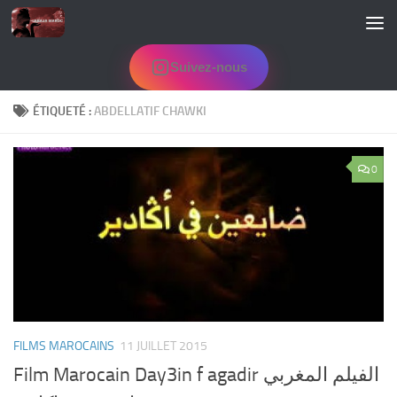
Skip to content
Suivez-nous
ÉTIQUETÉ :
ABDELLATIF CHAWKI
0
FILMS MAROCAINS
11 JUILLET 2015
Film Marocain Day3in f agadir الفيلم المغربي