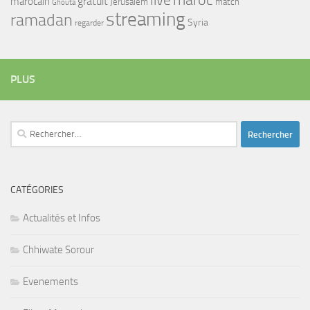
maroc
live
gratuit
marocain
Jerusalem
match
Ghouta
streaming
ramadan
Syria
regarder
PLUS
Rechercher :
CATÉGORIES
Actualités et Infos
Chhiwate Sorour
Evenements