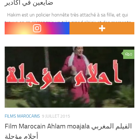
ضايعين في اكادير
Hakim est un policier honnête très attaché à sa fille, et qui
trouve en sa compagnie un très grand plaisir et des moments
pleins de joie. Un jour sa fille sera kidnapée, Hakim...
0
FILMS MAROCAINS
9 JUILLET 2015
Film Marocain Ahlam moajala الفيلم المغربي
أحلام مؤجلة