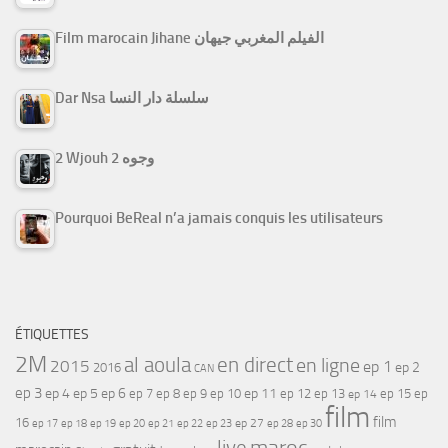
Film marocain Jihane الفيلم المغربي جيهان
Dar Nsa سلسلة دار النسا
2 Wjouh 2 وجوه
Pourquoi BeReal n’a jamais conquis les utilisateurs
ÉTIQUETTES
2M
al aoula
en direct
en ligne
2015
ep 1
ep 2
2016
CAN
ep 3
ep 4
ep 5
ep 6
ep 7
ep 11
ep 8
ep 9
ep 10
ep 12
ep 13
ep 15
ep
ep 14
film
film
16
ep 17
ep 21
ep 27
ep 18
ep 19
ep 20
ep 22
ep 23
ep 28
ep 30