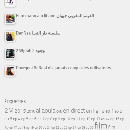
Film marocain Jihane الفيلم المغربي جيهان
Dar Nsa سلسلة دار النسا
2 Wjouh 2 وجوه
Pourquoi BeReal n’a jamais conquis les utilisateurs
ÉTIQUETTES
2M
al aoula
en direct
en ligne
2015
ep 1
ep 2
2016
CAN
ep 3
ep 4
ep 5
ep 6
ep 7
ep 11
ep 8
ep 9
ep 10
ep 12
ep 13
ep 15
ep
ep 14
film
film
16
ep 17
ep 21
ep 27
ep 18
ep 19
ep 20
ep 22
ep 23
ep 28
ep 30