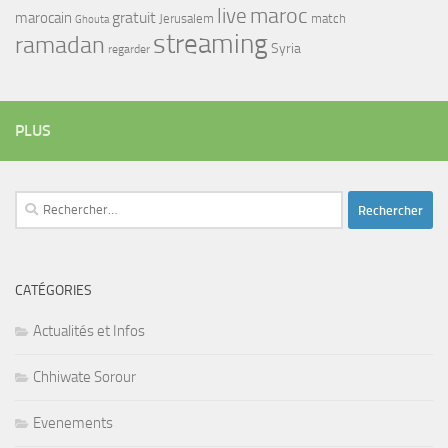
maroc
live
gratuit
marocain
Jerusalem
match
Ghouta
streaming
ramadan
Syria
regarder
PLUS
Rechercher :
CATÉGORIES
Actualités et Infos
Chhiwate Sorour
Evenements