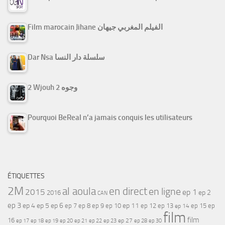
Film marocain Jihane الفيلم المغربي جيهان
Dar Nsa سلسلة دار النسا
2 Wjouh 2 وجوه
Pourquoi BeReal n’a jamais conquis les utilisateurs
ÉTIQUETTES
2M
al aoula
en direct
en ligne
2015
ep 1
ep 2
2016
CAN
ep 3
ep 4
ep 5
ep 6
ep 7
ep 11
ep 8
ep 9
ep 10
ep 12
ep 13
ep 15
ep
ep 14
film
film
16
ep 17
ep 21
ep 27
ep 18
ep 19
ep 20
ep 22
ep 23
ep 28
ep 30