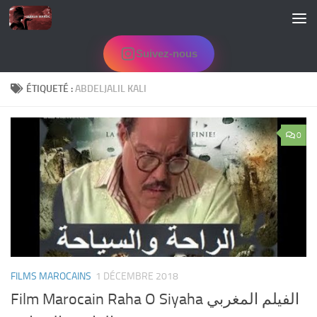
Skip to content
Suivez-nous
ÉTIQUETÉ :
ABDELJALIL KALI
0
FILMS MAROCAINS
1 DÉCEMBRE 2018
Film Marocain Raha O Siyaha الفيلم المغربي