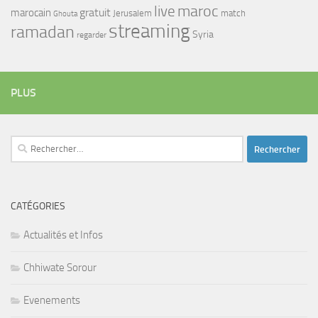
maroc
live
gratuit
marocain
Jerusalem
match
Ghouta
streaming
ramadan
Syria
regarder
PLUS
Rechercher :
CATÉGORIES
Actualités et Infos
Chhiwate Sorour
Evenements