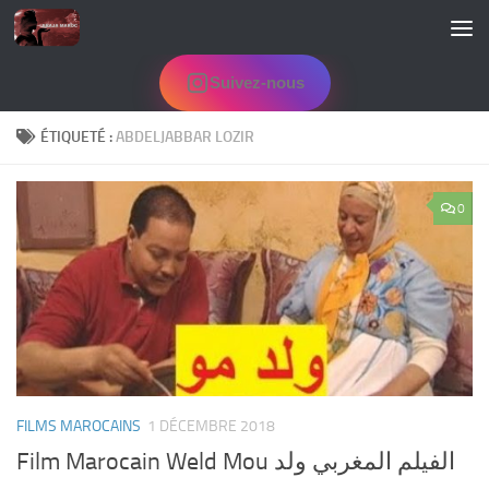
Skip to content
Suivez-nous
ÉTIQUETÉ :
ABDELJABBAR LOZIR
0
FILMS MAROCAINS
1 DÉCEMBRE 2018
Film Marocain Weld Mou الفيلم المغربي ولد