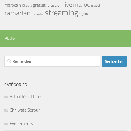
maroc
live
gratuit
marocain
Jerusalem
match
Ghouta
streaming
ramadan
Syria
regarder
PLUS
Rechercher :
CATÉGORIES
Actualités et Infos
Chhiwate Sorour
Evenements