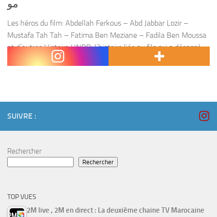
مو
Les héros du film: Abdellah Ferkous – Abd Jabbar Lozir –
Mustafa Tah Tah – Fatima Ben Meziane – Fadila Ben Moussa
et d´autres Histoire HNBD: l´histoire liée au fils qui a dépassé
ses...
SUIVRE :
Rechercher
Rechercher
TOP VUES
2M live , 2M en direct : La deuxième chaine TV Marocaine