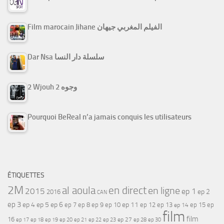
Film marocain Jihane الفيلم المغربي جيهان
Dar Nsa سلسلة دار النسا
2 Wjouh 2 وجوه
Pourquoi BeReal n’a jamais conquis les utilisateurs
ÉTIQUETTES
2M
al aoula
en direct
en ligne
2015
ep 1
ep 2
2016
CAN
ep 3
ep 4
ep 5
ep 6
ep 7
ep 11
ep 8
ep 9
ep 10
ep 12
ep 13
ep 15
ep
ep 14
film
film
16
ep 17
ep 21
ep 27
ep 18
ep 19
ep 20
ep 22
ep 23
ep 28
ep 30