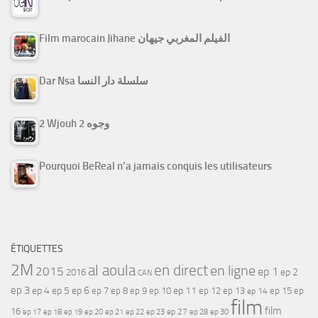
Film marocain Jihane الفيلم المغربي جيهان
Dar Nsa سلسلة دار النسا
2 Wjouh 2 وجوه
Pourquoi BeReal n’a jamais conquis les utilisateurs
ÉTIQUETTES
2M
al aoula
en direct
en ligne
2015
ep 1
ep 2
2016
CAN
ep 3
ep 4
ep 5
ep 6
ep 7
ep 11
ep 8
ep 9
ep 10
ep 12
ep 13
ep 15
ep
ep 14
film
film
16
ep 17
ep 21
ep 27
ep 18
ep 19
ep 20
ep 22
ep 23
ep 28
ep 30