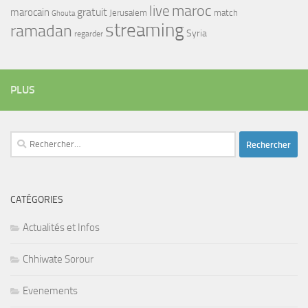
maroc
live
gratuit
marocain
Jerusalem
match
Ghouta
streaming
ramadan
Syria
regarder
PLUS
Rechercher :
CATÉGORIES
Actualités et Infos
Chhiwate Sorour
Evenements