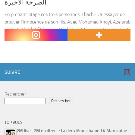
الصرخة الأخيرة
En prenant otage ces trois personnes, Lbachir va essayer de
prouver l´innocence de son fils. Avec Mohamed Khoyi, Azelarab
kaghat, Abdelatif Chaouiki, Réalisé parMohamed Nesrate Écrit
par Adnane Moheja Produit par SNRT & VIDEORAMA...
SUIVRE :
Rechercher
Rechercher
TOP VUES
2M live , 2M en direct : La deuxième chaine TV Marocaine